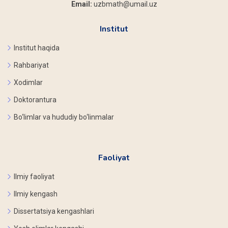
Email:
uzbmath@umail.uz
Institut
Institut haqida
Rahbariyat
Xodimlar
Doktorantura
Bo‘limlar va hududiy bo‘linmalar
Faoliyat
Ilmiy faoliyat
Ilmiy kengash
Dissertatsiya kengashlari