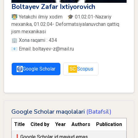
Boltayev Zafar Ixtiyorovich
👨‍🏫 Yetakchi ilmiy xodim 🎓 01.02.01-Nazariy
mexanika, 01.02.04- Deformatsiyalanuvchan qattiq
jism mexanikasi
🏢 Xona raqami : 434
📧 Email: boltayev-z@mail.ru
Google Scholar
SC
Scopus
Google Scholar maqolalari
(Batafsil)
Title
Cited by
Year
Authors
Publication
❗️Google Scholar id mavjud emas