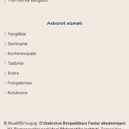
Yosh olimlar kengashi
Axborot xizmati
Yangiliklar
Seminarlar
Konferensiyalar
Tadbirlar
Xotira
Fotogalereya
Kutubxona
©
Mualliflik huquqi
O'zbekiston Respublikasi Fanlar akademiyasi