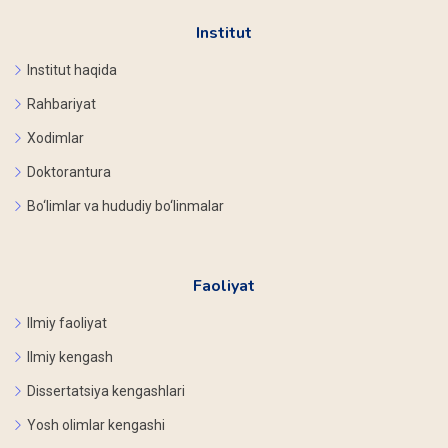
Institut
Institut haqida
Rahbariyat
Xodimlar
Doktorantura
Bo‘limlar va hududiy bo‘linmalar
Faoliyat
Ilmiy faoliyat
Ilmiy kengash
Dissertatsiya kengashlari
Yosh olimlar kengashi