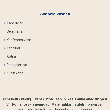
Axborot xizmati
Yangiliklar
Seminarlar
Konferensiyalar
Tadbirlar
Xotira
Fotogalereya
Kutubxona
©
Mualliflik huquqi
O'zbekiston Respublikasi Fanlar akademiyasi
V.I. Romanovskiy nomidagi Matematika instituti
Tomonidan
ishlab chiqilgan. Barcha huquqlar himoyalangan