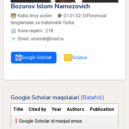
Bozorov Islom Namozovich
👨‍🏫 Katta ilmiy xodim 🎓 01.01.02-Differensial
tenglamalar va matematik fizika
🏢 Xona raqami : 218
📧 Email: islomnb@mail.ru
Google Scholar
SC
Scopus
Google Scholar maqolalari
(Batafsil)
Title
Cited by
Year
Authors
Publication
❗️Google Scholar id mavjud emas