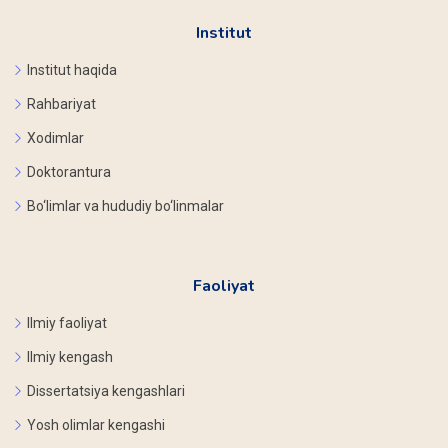
Institut
Institut haqida
Rahbariyat
Xodimlar
Doktorantura
Bo‘limlar va hududiy bo‘linmalar
Faoliyat
Ilmiy faoliyat
Ilmiy kengash
Dissertatsiya kengashlari
Yosh olimlar kengashi