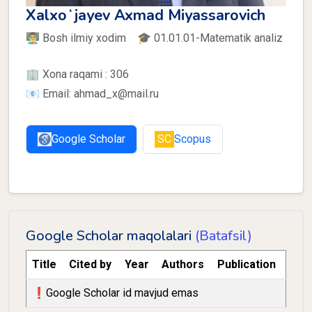
Xalxoʻjayev Axmad Miyassarovich
👨‍🏫 Bosh ilmiy xodim 🎓 01.01.01-Matematik analiz
🏢 Xona raqami : 306
📧 Email: ahmad_x@mail.ru
Google Scholar
SC
Scopus
Google Scholar maqolalari
(Batafsil)
Title
Cited by
Year
Authors
Publication
❗️Google Scholar id mavjud emas