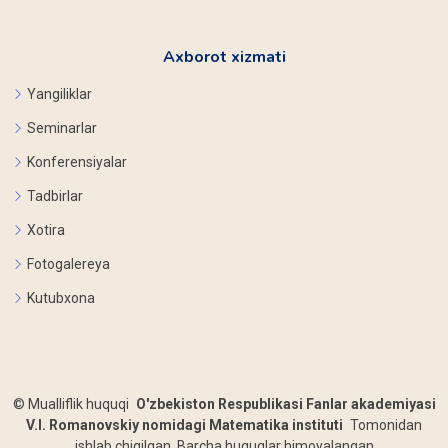
Axborot xizmati
Yangiliklar
Seminarlar
Konferensiyalar
Tadbirlar
Xotira
Fotogalereya
Kutubxona
©
Mualliflik huquqi
O'zbekiston Respublikasi Fanlar akademiyasi
V.I. Romanovskiy nomidagi Matematika instituti
Tomonidan
ishlab chiqilgan. Barcha huquqlar himoyalangan