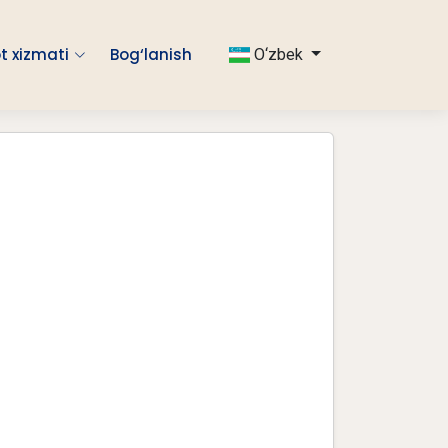
t xizmati
Bog‘lanish
O‘zbek