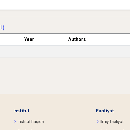
l)
Year
Authors
Institut
Faoliyat
Institut haqida
Ilmiy faoliyat