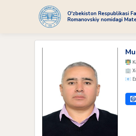
O'zbekiston Respublikasi Fa
Romanovskiy nomidagi Matem
Mu
👨‍
🏢 X
📧 E