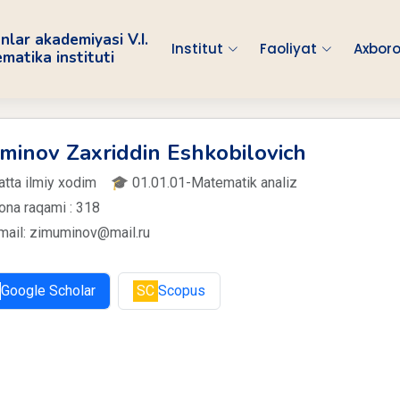
nlar akademiyasi V.I.
Institut
Faoliyat
Axboro
atika instituti
minov Zaxriddin Eshkobilovich
 Katta ilmiy xodim 🎓 01.01.01-Matematik analiz
ona raqami : 318
mail: zimuminov@mail.ru
Google Scholar
SC
Scopus