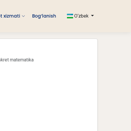
t xizmati
Bog‘lanish
O‘zbek
diskret matematika