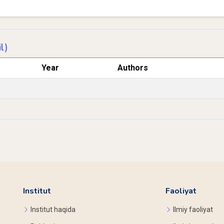
l)
Year
Authors
Institut
Faoliyat
Institut haqida
Ilmiy faoliyat