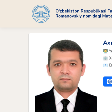
O'zbekiston Respublikasi Fa
Romanovskiy nomidagi Matem
Ax
👨‍
🏢 X
📧 E