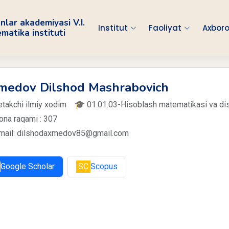
nlar akademiyasi V.I.
Institut
Faoliyat
Axboro
atika instituti
medov Dilshod Mashrabovich
 Yetakchi ilmiy xodim 🎓 01.01.03-Hisoblash matematikasi va 
ona raqami : 307
mail: dilshodaxmedov85@gmail.com
Google Scholar
SC
Scopus