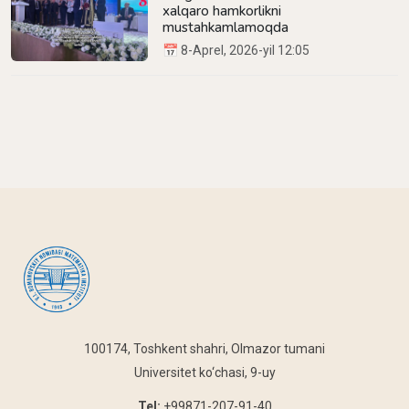
xalqaro hamkorlikni
mustahkamlamoqda
📅 8-Aprel, 2026-yil 12:05
100174, Toshkent shahri, Olmazor tumani
Universitet ko‘chasi, 9-uy
Tel:
+99871-207-91-40