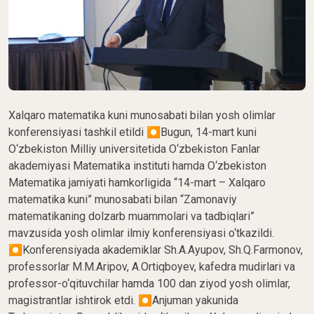
Xalqaro matematika kuni munosabati bilan yosh olimlar
konferensiyasi tashkil etildi ⏺Bugun, 14-mart kuni
O‘zbekiston Milliy universitetida O‘zbekiston Fanlar
akademiyasi Matematika instituti hamda O‘zbekiston
Matematika jamiyati hamkorligida “14-mart – Xalqaro
matematika kuni” munosabati bilan “Zamonaviy
matematikaning dolzarb muammolari va tadbiqlari”
mavzusida yosh olimlar ilmiy konferensiyasi o‘tkazildi.
⏺Konferensiyada akademiklar Sh.A.Ayupov, Sh.Q.Farmonov,
professorlar M.M.Aripov, A.Ortiqboyev, kafedra mudirlari va
professor-o‘qituvchilar hamda 100 dan ziyod yosh olimlar,
magistrantlar ishtirok etdi. ⏺Anjuman yakunida