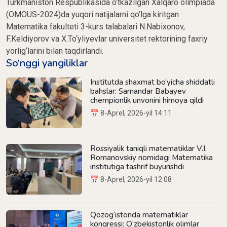
Turkmaniston Respublikasida o‘tkazilgan Xalqaro olimpiada
(OMOUS-2024)da yuqori natijalarni qo‘lga kiritgan
Matematika fakulteti 3-kurs talabalari N.Nabixonov,
F.Keldiyorov va X.To‘yliyevlar universitet rektorining faxriy
yorlig‘larini bilan taqdirlandi.
So‘nggi yangiliklar
Institutda shaxmat bo‘yicha shiddatli
bahslar: Samandar Babayev
chempionlik unvonini himoya qildi
📅 8-Aprel, 2026-yil 14:11
Rossiyalik taniqli matematiklar V.I.
Romanovskiy nomidagi Matematika
institutiga tashrif buyurishdi
📅 8-Aprel, 2026-yil 12:08
Qozog‘istonda matematiklar
kongressi: O‘zbekistonlik olimlar