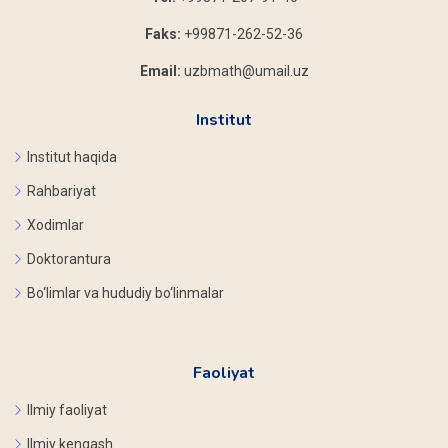
Faks:
+99871-262-52-36
Email:
uzbmath@umail.uz
Institut
Institut haqida
Rahbariyat
Xodimlar
Doktorantura
Bo‘limlar va hududiy bo‘linmalar
Faoliyat
Ilmiy faoliyat
Ilmiy kengash