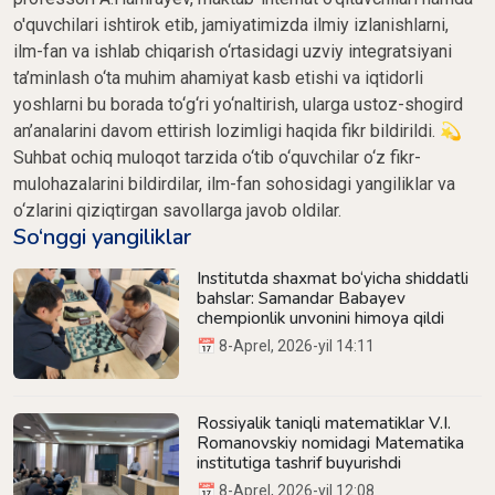
o'quvchilari ishtirok etib, jamiyatimizda ilmiy izlanishlarni,
ilm-fan va ishlab chiqarish o‘rtasidagi uzviy integratsiyani
ta’minlash o‘ta muhim ahamiyat kasb etishi va iqtidorli
yoshlarni bu borada to‘g‘ri yo‘naltirish, ularga ustoz-shogird
an’analarini davom ettirish lozimligi haqida fikr bildirildi. 💫
Suhbat ochiq muloqot tarzida o‘tib o‘quvchilar o‘z fikr-
mulohazalarini bildirdilar, ilm-fan sohosidagi yangiliklar va
o‘zlarini qiziqtirgan savollarga javob oldilar.
So‘nggi yangiliklar
Institutda shaxmat bo‘yicha shiddatli
bahslar: Samandar Babayev
chempionlik unvonini himoya qildi
📅 8-Aprel, 2026-yil 14:11
Rossiyalik taniqli matematiklar V.I.
Romanovskiy nomidagi Matematika
institutiga tashrif buyurishdi
📅 8-Aprel, 2026-yil 12:08