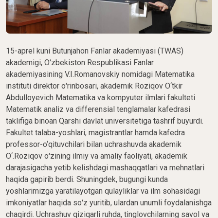
15-aprel kuni Butunjahon Fanlar akademiyasi (TWAS)
akademigi, Oʻzbekiston Respublikasi Fanlar
akademiyasining V.I.Romanovskiy nomidagi Matematika
instituti direktor oʻrinbosari, akademik Roziqov O‘tkir
Abdulloyevich Matematika va kompyuter ilmlari fakulteti
Matematik analiz va differensial tenglamalar kafedrasi
taklifiga binoan Qarshi davlat universitetiga tashrif buyurdi.
Fakultet talaba-yoshlari, magistrantlar hamda kafedra
professor-o‘qituvchilari bilan uchrashuvda akademik
O‘.Roziqov oʻzining ilmiy va amaliy faoliyati, akademik
darajasigacha yetib kelishdagi mashaqqatlari va mehnatlari
haqida gapirib berdi. Shuningdek, bugungi kunda
yoshlarimizga yaratilayotgan qulayliklar va ilm sohasidagi
imkoniyatlar haqida soʻz yuritib, ulardan unumli foydalanishga
chaqirdi. Uchrashuv qiziqarli ruhda, tinglovchilarning savol va