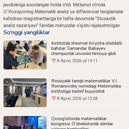
javoblariga asoslangan holda o‘tdi. Ma’lumot o‘rnida
O‘.Roziqovning Matematik analiz va differensial tenglamalar
kafedrasi magistrantlariga bir hafta davomida "Stoxastik
analiz nazariyasi" fanidan ma'ruzalar o‘qishi rejalashtirilgan.
So‘nggi yangiliklar
Institutda shaxmat bo‘yicha shiddatli
bahslar: Samandar Babayev
chempionlik unvonini himoya qildi
📅 8-Aprel, 2026-yil 14:11
Rossiyalik taniqli matematiklar V.I.
Romanovskiy nomidagi Matematika
institutiga tashrif buyurishdi
📅 8-Aprel, 2026-yil 12:08
Qozog‘istonda matematiklar
kongressi: O‘zbekistonlik olimlar
xalqaro hamkorlikni