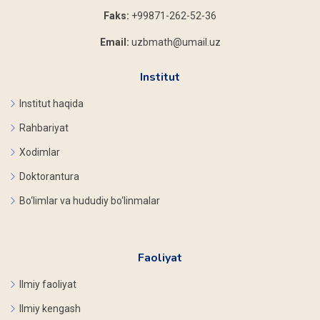
Faks:
+99871-262-52-36
Email:
uzbmath@umail.uz
Institut
Institut haqida
Rahbariyat
Xodimlar
Doktorantura
Bo‘limlar va hududiy bo‘linmalar
Faoliyat
Ilmiy faoliyat
Ilmiy kengash