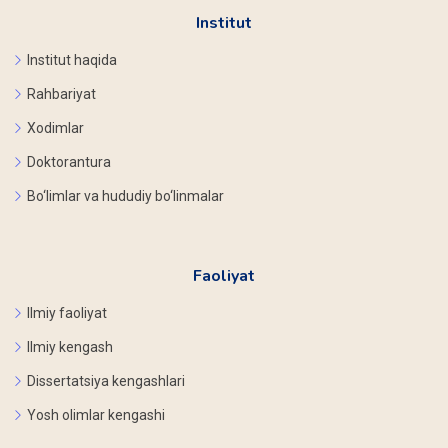
Institut
Institut haqida
Rahbariyat
Xodimlar
Doktorantura
Bo‘limlar va hududiy bo‘linmalar
Faoliyat
Ilmiy faoliyat
Ilmiy kengash
Dissertatsiya kengashlari
Yosh olimlar kengashi