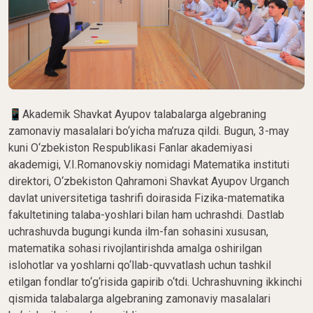
📱Akademik Shavkat Ayupov talabalarga algebraning
zamonaviy masalalari bo‘yicha ma’ruza qildi. Bugun, 3-may
kuni O‘zbekiston Respublikasi Fanlar akademiyasi
akademigi, V.I.Romanovskiy nomidagi Matematika instituti
direktori, O‘zbekiston Qahramoni Shavkat Ayupov Urganch
davlat universitetiga tashrifi doirasida Fizika-matematika
fakultetining talaba-yoshlari bilan ham uchrashdi. Dastlab
uchrashuvda bugungi kunda ilm-fan sohasini xususan,
matematika sohasi rivojlantirishda amalga oshirilgan
islohotlar va yoshlarni qo‘llab-quvvatlash uchun tashkil
etilgan fondlar to‘g‘risida gapirib o‘tdi. Uchrashuvning ikkinchi
qismida talabalarga algebraning zamonaviy masalalari