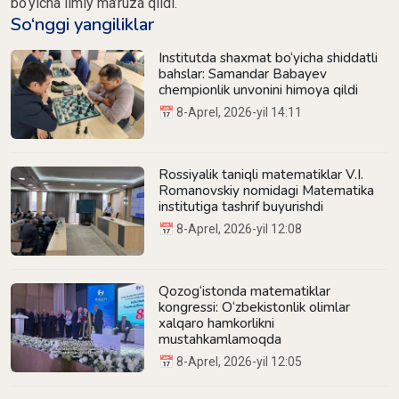
bo‘yicha ilmiy ma’ruza qildi.
So‘nggi yangiliklar
Institutda shaxmat bo‘yicha shiddatli
bahslar: Samandar Babayev
chempionlik unvonini himoya qildi
📅 8-Aprel, 2026-yil 14:11
Rossiyalik taniqli matematiklar V.I.
Romanovskiy nomidagi Matematika
institutiga tashrif buyurishdi
📅 8-Aprel, 2026-yil 12:08
Qozog‘istonda matematiklar
kongressi: O‘zbekistonlik olimlar
xalqaro hamkorlikni
mustahkamlamoqda
📅 8-Aprel, 2026-yil 12:05