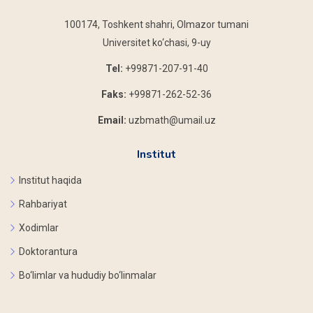
100174, Toshkent shahri, Olmazor tumani
Universitet ko‘chasi, 9-uy
Tel:
+99871-207-91-40
Faks:
+99871-262-52-36
Email:
uzbmath@umail.uz
Institut
Institut haqida
Rahbariyat
Xodimlar
Doktorantura
Bo‘limlar va hududiy bo‘linmalar