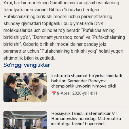
Ya’ni, har bir modelning Gamiltonianini aniqlanib va ularning
translyatsion-invariant Gibbs o‘lchovlari berilgan.
Pufakchalarning birikishi modeli uchun parametrlarning
shunday qiymatlari topilganki, bu qiymatlarda DNK
molekulalarida uch xil holat ro‘y beradi: “Pufakchalarning
birikishi yo‘q”, “Dominant yumshoq zona” va “Pufakchalarning
birikishi”. Qabariq birikishi modelida har qanday joiz
parametrlar uchun “Pufakchalning birikishi yo‘q” holati yuqori
ehtimollik bilan kuzatiladi.
So‘nggi yangiliklar
Institutda shaxmat bo‘yicha shiddatli
bahslar: Samandar Babayev
chempionlik unvonini himoya qildi
📅 8-Aprel, 2026-yil 14:11
Rossiyalik taniqli matematiklar V.I.
Romanovskiy nomidagi Matematika
institutiga tashrif buyurishdi