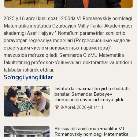
2025 yil 6 aprel kuni soat 12:00da V.I.Romanovskiy nomidagi
Matematika institutida Ozarbayjon Milliy Fanlar Akademiyasi
akademigi Asaf Hajiyev " Noma'lum parametrlar soni ortib
borayotgan regressiya modellari (Регрессионные модели
с растущим числом неизвестных параметров)"
mavzusida ma'ruza qiladi. Seminarda O‘zMU Matematika
fakultetining professor-o‘qituvchilari, doktorantlar va iqtidorli
talabalar ishtirok etdilar.
So‘nggi yangiliklar
Institutda shaxmat bo‘yicha shiddatli
bahslar: Samandar Babayev
chempionlik unvonini himoya qildi
📅 8-Aprel, 2026-yil 14:11
Rossiyalik taniqli matematiklar V.I.
Romanovskiy nomidagi Matematika