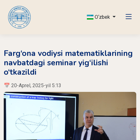
O‘zbek
Farg‘ona vodiysi matematiklarining
navbatdagi seminar yig‘ilishi
o‘tkazildi
📅 20-Aprel, 2025-yil 5:13