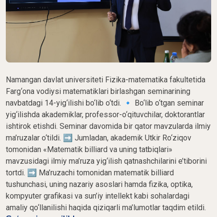
Namangan davlat universiteti Fizika-matematika fakultetida
Farg‘ona vodiysi matematiklari birlashgan seminarining
navbatdagi 14-yig‘ilishi bo‘lib o‘tdi. 🔹 Bo‘lib o‘tgan seminar
yig‘ilishda akademiklar, professor-o‘qituvchilar, doktorantlar
ishtirok etishdi. Seminar davomida bir qator mavzularda ilmiy
ma’ruzalar o‘tildi. ➡️ Jumladan, akademik Utkir Ro‘ziqov
tomonidan «Matematik billiard va uning tatbiqlari»
mavzusidagi ilmiy ma’ruza yig‘ilish qatnashchilarini e’tiborini
tortdi. ➡️ Ma’ruzachi tomonidan matematik billiard
tushunchasi, uning nazariy asoslari hamda fizika, optika,
kompyuter grafikasi va sun’iy intellekt kabi sohalardagi
amaliy qo‘llanilishi haqida qiziqarli ma’lumotlar taqdim etildi.