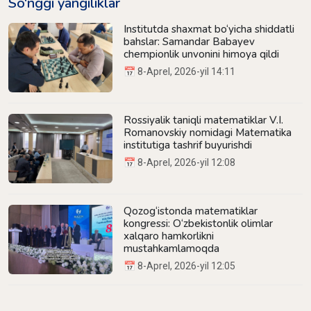
So‘nggi yangiliklar
Institutda shaxmat bo‘yicha shiddatli
bahslar: Samandar Babayev
chempionlik unvonini himoya qildi
📅 8-Aprel, 2026-yil 14:11
Rossiyalik taniqli matematiklar V.I.
Romanovskiy nomidagi Matematika
institutiga tashrif buyurishdi
📅 8-Aprel, 2026-yil 12:08
Qozog‘istonda matematiklar
kongressi: O‘zbekistonlik olimlar
xalqaro hamkorlikni
mustahkamlamoqda
📅 8-Aprel, 2026-yil 12:05