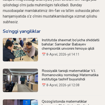
qilishdagi o‘rni juda muhimligini ta’kidladi. Bunday
musobaqalar mamlakatimiz ilm-fan va ta’lim sohasida jahon
hamjamiyatida o‘z o‘rnini mustahkamlashiga xizmat qilishu
subhasiz.
So‘nggi yangiliklar
Institutda shaxmat bo‘yicha shiddatli
bahslar: Samandar Babayev
chempionlik unvonini himoya qildi
📅 8-Aprel, 2026-yil 14:11
Rossiyalik taniqli matematiklar V.I.
Romanovskiy nomidagi Matematika
institutiga tashrif buyurishdi
📅 8-Aprel, 2026-yil 12:08
Qozog‘istonda matematiklar