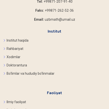
Tel:
+99871-207-91-40
Faks:
+99871-262-52-36
Email:
uzbmath@umail.uz
Institut
Institut haqida
Rahbariyat
Xodimlar
Doktorantura
Bo‘limlar va hududiy bo‘linmalar
Faoliyat
Ilmiy faoliyat