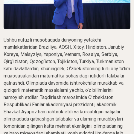
Ushbu nufuzli musobaqada dunyoning yetakchi
mamlakatlaridan Braziliya, AQSH, Xitoy, Hindiston, Janubiy
Koreya, Malayziya, Yaponiya, Vetnam, Rossiya, Serbiya,
Qirg‘iziston, Qozog‘iston, Tojikiston, Turkiya, Turkmaniston
kabi davlatlardan, shuningdek, O‘zbekistonning turli oliy ta’lim
muassasalaridan matematika sohasidagi iqtidorli talabalar
qatnashdi. Olimpiada davomida ishtirokchilar murakkab va
qiziqarli matematik masalalarni yechib, o‘z bilimlarini
namoyish etdilar. Taqdirlash marosimida O’zbekiston
Respublikasi Fanlar akademiyasi prezidenti, akademik
Shavkat Ayupov ham ishtirok etdi va ko’rsatilgan natijalar
olimpiadada qatnashgan talabalar va ularning murabbiylari
tomonidan qilingan katta mehnat ekanligini. olimpiadaning
xalqaro miqyosdagi ahamiyati, yosh avlodni ilm-fanga jalb