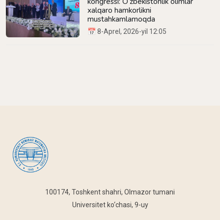
kongressi: O‘zbekistonlik olimlar
xalqaro hamkorlikni
mustahkamlamoqda
📅 8-Aprel, 2026-yil 12:05
100174, Toshkent shahri, Olmazor tumani
Universitet ko‘chasi, 9-uy