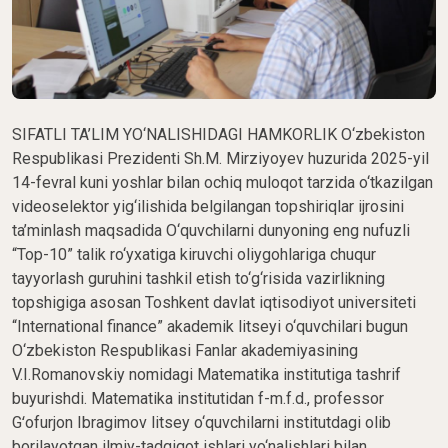
SIFATLI TA’LIM YO‘NALISHIDAGI HAMKORLIK O‘zbekiston
Respublikasi Prezidenti Sh.M. Mirziyoyev huzurida 2025-yil
14-fevral kuni yoshlar bilan ochiq muloqot tarzida o‘tkazilgan
videoselektor yig‘ilishida belgilangan topshiriqlar ijrosini
ta’minlash maqsadida O‘quvchilarni dunyoning eng nufuzli
“Top-10” talik ro‘yxatiga kiruvchi oliygohlariga chuqur
tayyorlash guruhini tashkil etish to‘g‘risida vazirlikning
topshigiga asosan Toshkent davlat iqtisodiyot universiteti
“International finance” akademik litseyi o‘quvchilari bugun
O‘zbekiston Respublikasi Fanlar akademiyasining
V.I.Romanovskiy nomidagi Matematika institutiga tashrif
buyurishdi. Matematika institutidan f-m.f.d., professor
Gʻofurjon Ibragimov litsey o‘quvchilarni institutdagi olib
borilayotgan ilmiy-tadqiqot ishlari yo‘nalishlari bilan