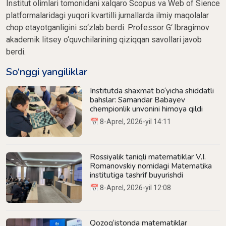
Institut olimlari tomonidani xalqaro Scopus va Web of Sience
platformalaridagi yuqori kvartilli jurnallarda ilmiy maqolalar
chop etayotganligini so‘zlab berdi. Professor Gʻ.Ibragimov
akademik litsey o‘quvchilarining qiziqqan savollari javob
berdi.
So‘nggi yangiliklar
Institutda shaxmat bo‘yicha shiddatli
bahslar: Samandar Babayev
chempionlik unvonini himoya qildi
📅 8-Aprel, 2026-yil 14:11
Rossiyalik taniqli matematiklar V.I.
Romanovskiy nomidagi Matematika
institutiga tashrif buyurishdi
📅 8-Aprel, 2026-yil 12:08
Qozog‘istonda matematiklar