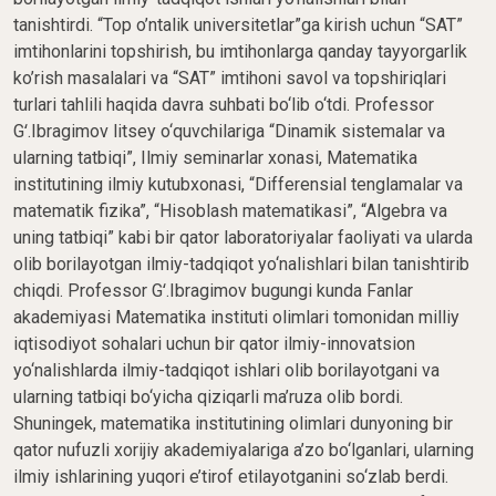
tanishtirdi. “Top o’ntalik universitetlar”ga kirish uchun “SAT”
imtihonlarini topshirish, bu imtihonlarga qanday tayyorgarlik
ko’rish masalalari va “SAT” imtihoni savol va topshiriqlari
turlari tahlili haqida davra suhbati bo‘lib o‘tdi. Professor
Gʻ.Ibragimov litsey o‘quvchilariga “Dinamik sistemalar va
ularning tatbiqi”, Ilmiy seminarlar xonasi, Matematika
institutining ilmiy kutubxonasi, “Differensial tenglamalar va
matematik fizika”, “Hisoblash matematikasi”, “Algebra va
uning tatbiqi” kabi bir qator laboratoriyalar faoliyati va ularda
olib borilayotgan ilmiy-tadqiqot yo‘nalishlari bilan tanishtirib
chiqdi. Professor Gʻ.Ibragimov bugungi kunda Fanlar
akademiyasi Matematika instituti olimlari tomonidan milliy
iqtisodiyot sohalari uchun bir qator ilmiy-innovatsion
yo‘nalishlarda ilmiy-tadqiqot ishlari olib borilayotgani va
ularning tatbiqi bo‘yicha qiziqarli ma’ruza olib bordi.
Shuningek, matematika institutining olimlari dunyoning bir
qator nufuzli xorijiy akademiyalariga a’zo bo‘lganlari, ularning
ilmiy ishlarining yuqori e’tirof etilayotganini so‘zlab berdi.