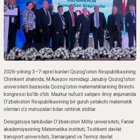
2026-yilning 3–7-aprel kunlari Qozog‘iston Respublikasining
Chimkent shahrida, M.Auezov nomidagi Janubiy Qozog‘iston
universiteti bazasida Qozog‘iston matematiklarining Birinchi
kongressi bo‘lib o‘tdi. Mazkur nufuzli xalqaro ilmiy anjumanda
O‘zbekiston Respublikasining bir guruh yetakchi matematik
olimlari o‘z ma’ruzalari bilan ishtirok etdilar.
Delegatsiya tarkibidan O‘zbekiston Milliy universiteti, Fanlar
akademiyasining Matematika instituti, Toshkent davlat
transport universiteti, Samarqand va Termiz davlat