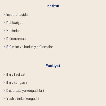
Institut
Institut haqida
Rahbariyat
Xodimlar
Doktorantura
Bo‘limlar va hududiy bo‘linmalar
Faoliyat
Ilmiy faoliyat
Ilmiy kengash
Dissertatsiya kengashlari
Yosh olimlar kengashi