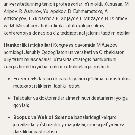
universitetlarining taniqli professorlari o‘rin oldi. Xususan, M.
Aripov, R. Ashurov, Yu. Apakov, D. Eshmamatova, A.
Artikboyev, T. Yuldashev, B. Xo‘jayev, I. Mirzayev, B. Islomov
va M. Mirsaburov kabi olimlar oltita xalqaro ilmiy
konferensiya doirasida o‘z tadqiqot natijalarini taqdim etdilar.
Hamkorlik istiqbollari
Kongress davomida M.Auezov
nomidagi Janubiy Qozog‘iston universiteti va O‘zbekiston
oliy ta’lim muassasalari o‘rtasida strategik hamkorlikni
kengaytirish bo‘yicha muhim kelishuvlarga erishildi:
Erasmus+
dasturi doirasida yangi qo‘shma magistratura
mutaxassisliklarini tashkil etish;
Talabalar va doktorantlar almashinuvi dasturlarini yo‘lga
qo‘yish;
Scopus
va
Web of Science
bazalaridagi xalqaro
jurnallarda qo‘shma ilmiy maqolalar, monografiyalar va
darsliklar nashr etish.