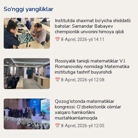
So‘nggi yangiliklar
Institutda shaxmat bo‘yicha shiddatli
bahslar: Samandar Babayev
chempionlik unvonini himoya qildi
📅 8-Aprel, 2026-yil 14:11
Rossiyalik taniqli matematiklar V.I.
Romanovskiy nomidagi Matematika
institutiga tashrif buyurishdi
📅 8-Aprel, 2026-yil 12:08
Qozog‘istonda matematiklar
kongressi: O‘zbekistonlik olimlar
xalqaro hamkorlikni
mustahkamlamoqda
📅 8-Aprel, 2026-yil 12:05