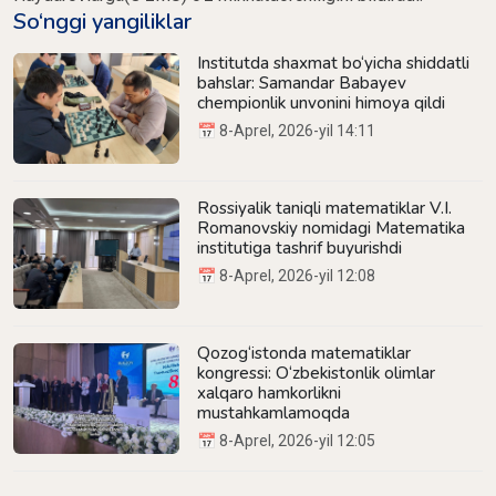
So‘nggi yangiliklar
Institutda shaxmat bo‘yicha shiddatli
bahslar: Samandar Babayev
chempionlik unvonini himoya qildi
📅 8-Aprel, 2026-yil 14:11
Rossiyalik taniqli matematiklar V.I.
Romanovskiy nomidagi Matematika
institutiga tashrif buyurishdi
📅 8-Aprel, 2026-yil 12:08
Qozog‘istonda matematiklar
kongressi: O‘zbekistonlik olimlar
xalqaro hamkorlikni
mustahkamlamoqda
📅 8-Aprel, 2026-yil 12:05