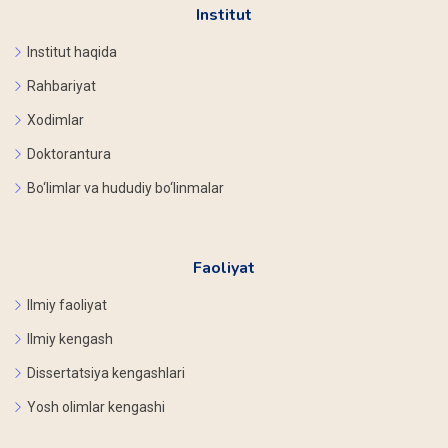
Institut
Institut haqida
Rahbariyat
Xodimlar
Doktorantura
Bo‘limlar va hududiy bo‘linmalar
Faoliyat
Ilmiy faoliyat
Ilmiy kengash
Dissertatsiya kengashlari
Yosh olimlar kengashi