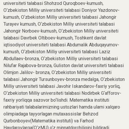
universiteti talabasi Shohzod Quroqboev-kumush,
O‘zbekiston Milliy universiteti talabasi Doniyor Yazdonov-
kumush, O‘zbekiston Milliy universiteti talabasi Jahongir
Turayev kumush, O‘zbekiston Milliy universiteti talabasi
Jahongir Norboev-kumush, O‘zbekiston Milliy universiteti
talabasi Davrbek Oltiboev-kumush, Toshkent davlat
iqtisodiyot universiteti talabasi Abdumalik Abduqayumov-
kumush, O‘zbekiston Milliy universiteti talabasi Laziz
Abdullaev-bronza, O‘zbekiston Milliy universiteti talabasi
Nilufar Rajabova-bronza, Guliston davlat universiteti talabasi
Olimjon Jalilov- bronza, O‘zbekiston Milliy universiteti
talabasi Jahongir Tursunboyev-bronza medalga, O‘zbekiston
Milliy universiteti talabasi Javohir Iskandarov-faxriy yorliq,
O‘zbekiston Milliy universiteti talabasi Nodirbek G‘afforov-
faxriy yorliqqa sazovor bo‘lishdi. Matematika instituti
rahbariyati talabalarimizning ustozlari hamda ularni xalqaro
olimpiadaga tayyorlagan mutaxassislar Behzod
Qurbonboyev(Matematika instituti) va Farhod
Haydarovlarga(O‘zMU) o‘z minnatdorchiligini bildiradi.