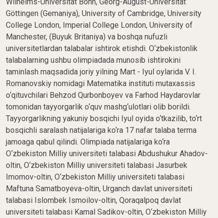
Wilhelms-Universität Bonn, Georg-August-Universität
Göttingen (Gemaniya), University of Cambridge, University
College London, Imperial College London, University of
Manchester, (Buyuk Britaniya) va boshqa nufuzli
universitetlardan talabalar ishtirok etishdi. O‘zbekistonlik
talabalarning ushbu olimpiadada munosib ishtirokini
taminlash maqsadida joriy yilning Mart - Iyul oylarida V. I.
Romanovskiy nomidagi Matematika instituti mutaxassis
o‘qituvchilari Behzod Qurbonboyev va Farhod Haydarovlar
tomonidan tayyorgarlik o‘quv mashg‘ulotlari olib borildi.
Tayyorgarlikning yakuniy bosqichi Iyul oyida o‘tkazilib, to‘rt
bosqichli saralash natijalariga ko‘ra 17 nafar talaba terma
jamoaga qabul qilindi. Olimpiada natijalariga ko‘ra
O‘zbekiston Milliy universiteti talabasi Abdushukur Ahadov-
oltin, O‘zbekiston Milliy universiteti talabasi Jasurbek
Imomov-oltin, O‘zbekiston Milliy universiteti talabasi
Maftuna Samatboyeva-oltin, Urganch davlat universiteti
talabasi Islombek Ismoilov-oltin, Qoraqalpoq davlat
universiteti talabasi Kamal Sadikov-oltin, O‘zbekiston Milliy