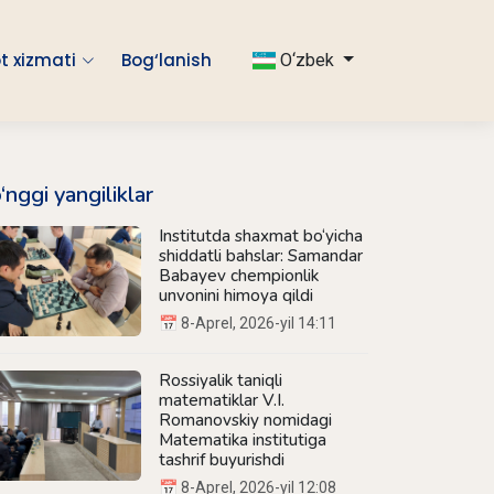
t xizmati
Bog‘lanish
O‘zbek
‘nggi yangiliklar
Institutda shaxmat bo‘yicha
shiddatli bahslar: Samandar
Babayev chempionlik
unvonini himoya qildi
📅 8-Aprel, 2026-yil 14:11
Rossiyalik taniqli
matematiklar V.I.
Romanovskiy nomidagi
Matematika institutiga
tashrif buyurishdi
📅 8-Aprel, 2026-yil 12:08