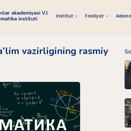
nlar akademiyasi V.I.
Institut
Faoliyat
Axboro
atika instituti
a’lim vazirligining rasmiy
So