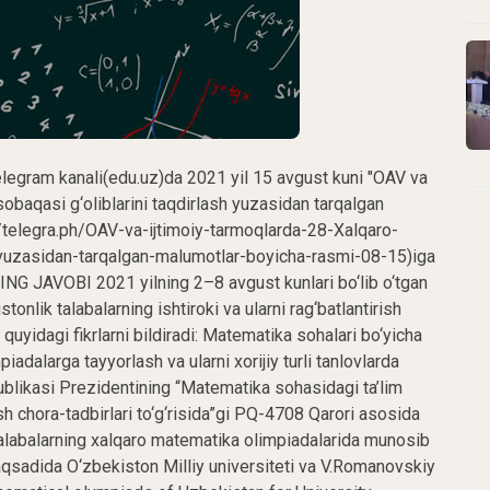
 telegram kanali(edu.uz)da 2021 yil 15 avgust kuni "OAV va
baqasi g‘oliblarini taqdirlash yuzasidan tarqalgan
//telegra.ph/OAV-va-ijtimoiy-tarmoqlarda-28-Xalqaro-
yuzasidan-tarqalgan-malumotlar-boyicha-rasmi-08-15)iga
VOBI 2021 yilning 2–8 avgust kunlari bo‘lib o‘tgan
lik talabalarning ishtiroki va ularni rag‘batlantirish
yidagi fikrlarni bildiradi: Matematika sohalari bo‘yicha
piadalarga tayyorlash va ularni xorijiy turli tanlovlarda
ublikasi Prezidentining “Matematika sohasidagi ta’lim
rish chora-tadbirlari to‘g‘risida”gi PQ-4708 Qarori asosida
talabalarning xalqaro matematika olimpiadalarida munosib
 maqsadida O‘zbekiston Milliy universiteti va V.Romanovskiy