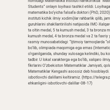
nomidagi Matematika instituti hamkorlikda “Mat
Students” onlayn loyihasi tashkil etildi. Loyihag
matematika bo‘yicha falsafa doktori (PhD, 202
instituti kichik ilmiy xodimi)lar rahbarlik qilib, 
guruhlarini shakllantirilishi natijasida IMC-Xalq
ta oltin medal, 5 ta kumush medal, 3 ta bronza med
kumush medal, 4 ta bronza medal va 2 ta faxriy yo
rasmiy munosabatidagi: “Ijtimoiy tarmoqlarda “o
bo‘lib, olimpiada maqomiga ega emas (Internati
o‘rganilganida, shunday xulosaga kelindiki, bu ko‘
tadbir. U lokal xarakterga ega bo‘lib, xalqaro i
fikrlarini O‘zbekiston Matematiklar Jamiyati, qol
Matematiklar Kengashi asossiz deb hisoblaydi. Va
isbotlovchi dalillarni keltiramiz. (https://teleg
ehkanligini-isbotlovchi-dalillar-08-17)