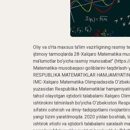
Oliy va o‘rta maxsus ta’lim vazirligining rasmiy
ijtimoiy tarmoqlarda 28-Xalqaro Matematika muso
ma’lumotlar bo‘yicha rasmiy munosabat" (https:
Matematika-musobaqasi-goliblarini-taqdirlash-
RESPUBLIKA MATEMATIKLAR HAMJAMIYATINING JA
IMC-Xalqaro Matematika Olimpiadasida O‘zbekiston
yuzasidan Respublika Matematiklar hamjamiyati qu
tahsil olayotgan iqtidorli talabalarni Xalqaro Olim
ishtirokini ta’minlash bo‘yicha O‘zbekiston Resp
sifatini oshirish va ilmiy-tadqiqotlarni rivojlanti
yangi tizim yaratilmoqda. 2020 yildan boshlab, 
ishtirok etishi va iqtidorli talabalarni saralash