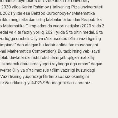
hematical olympiads of Uzbekistan for University
a 2020 yilda Karim Rahimov (Italiyaning Piza unviyersiteti
0)), 2021 yilda esa Behzod Qurbonboyev (Matematika
jami ikki ming nafardan ortiq talabalar o‘rtasidan Respublika
aro Matematika Olimpiadasida yuqori natijalar (2020 yilda 2
al va 4 ta faxriy yorliq, 2021 yilda 5 ta oltin medal, 6 ta
rliq)ga erishdi. Oliy va o‘rta maxsus ta’lim vazirligining
limpiada” deb atalgan bu tadbir aslida fan musobaqasi
onal Mathematics Competition). Bu tadbirning veb-sayti
plab davlatlardan ishtirokchilarni jalb qilgan mahalliy
lmiy akademik doiralarda yuqori reytingga ega emas” degan
aversa Oliy va o‘rta maxsus ta’lim vazirligi huzuridagi
zirlikning yuqoridagi fikrlari asossiz ekanligini
ra.ph/Vazirlikning-yu%D2%9Boridagi-fikrlari-asossiz-