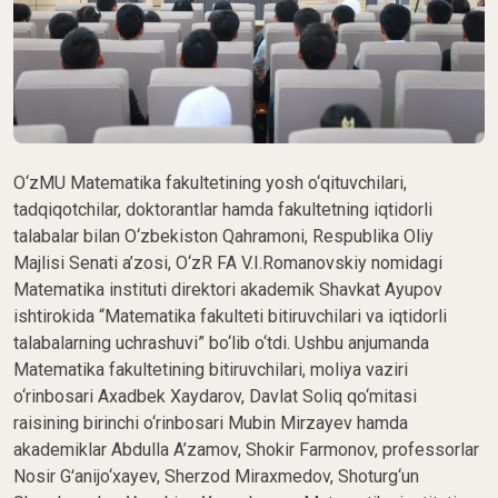
O‘zMU Matematika fakultetining yosh o‘qituvchilari,
tadqiqotchilar, doktorantlar hamda fakultetning iqtidorli
talabalar bilan O‘zbekiston Qahramoni, Respublika Oliy
Majlisi Senati a’zosi, O‘zR FA V.I.Romanovskiy nomidagi
Matematika instituti direktori akademik Shavkat Ayupov
ishtirokida “Matematika fakulteti bitiruvchilari va iqtidorli
talabalarning uchrashuvi” bo‘lib o‘tdi. Ushbu anjumanda
Matematika fakultetining bitiruvchilari, moliya vaziri
o‘rinbosari Axadbek Xaydarov, Davlat Soliq qo‘mitasi
raisining birinchi o‘rinbosari Mubin Mirzayev hamda
akademiklar Abdulla A’zamov, Shokir Farmonov, professorlar
Nosir Gʻanijo‘xayev, Sherzod Miraxmedov, Shoturg‘un