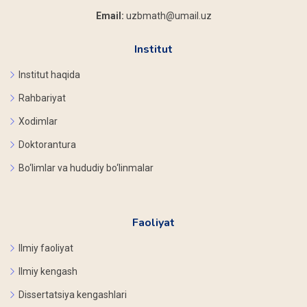
Email:
uzbmath@umail.uz
Institut
Institut haqida
Rahbariyat
Xodimlar
Doktorantura
Bo‘limlar va hududiy bo‘linmalar
Faoliyat
Ilmiy faoliyat
Ilmiy kengash
Dissertatsiya kengashlari