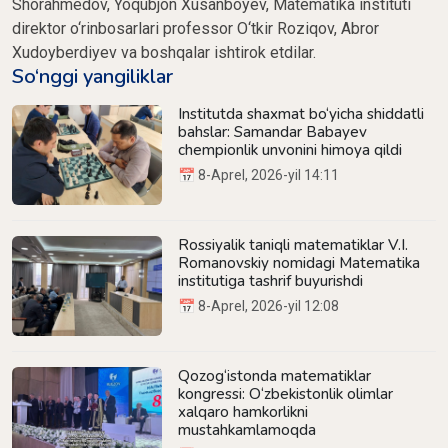
Shorahmedov, Yoqubjon Xusanboyev, Matematika instituti
direktor o‘rinbosarlari professor O‘tkir Roziqov, Abror
Xudoyberdiyev va boshqalar ishtirok etdilar.
So‘nggi yangiliklar
Institutda shaxmat bo‘yicha shiddatli
bahslar: Samandar Babayev
chempionlik unvonini himoya qildi
📅 8-Aprel, 2026-yil 14:11
Rossiyalik taniqli matematiklar V.I.
Romanovskiy nomidagi Matematika
institutiga tashrif buyurishdi
📅 8-Aprel, 2026-yil 12:08
Qozog‘istonda matematiklar
kongressi: O‘zbekistonlik olimlar
xalqaro hamkorlikni
mustahkamlamoqda