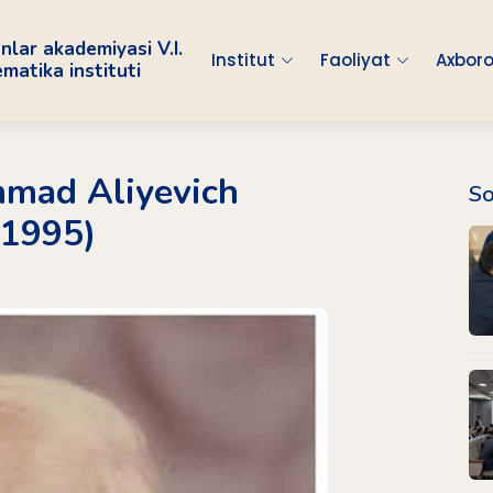
nlar akademiyasi V.I.
Institut
Faoliyat
Axboro
atika instituti
mad Aliyevich
So
1995)