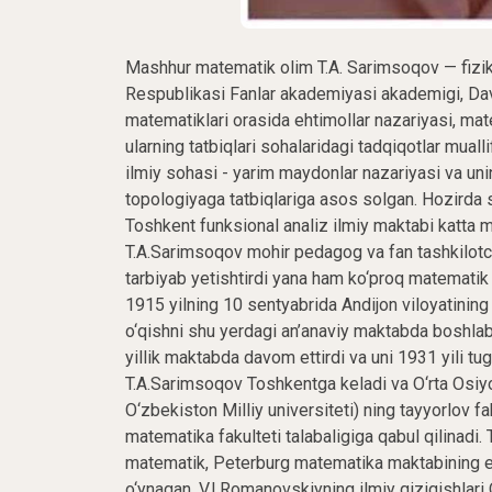
Mashhur matematik olim T.A. Sarimsoqov — fizika-matematika fanlari doktori, professor, O‘zbekiston Respublikasi Fanlar akademiyasi akademigi, Davlat mukofotlari laureati. U mamlakatimiz va chet ellar matematiklari orasida ehtimollar nazariyasi, matematik analiz va funksional analiz, umumiy topologiya va ularning tatbiqlari sohalaridagi tadqiqotlar muallifi sifatida tanilgan. T.A.Sarimsoqov matematikaning yangi ilmiy sohasi - yarim maydonlar nazariyasi va uning ehtimollar nazariyasi, funksional analiz va umumiy topologiyaga tatbiqlariga asos solgan. Hozirda shu ilmiy yo‘nalish negizida T.A.Sarimsoqov yaratgan Toshkent funksional analiz ilmiy maktabi katta muvofaqiyat bilan faoliyat olib bormoqda va rivojlanmoqda. T.A.Sarimsoqov mohir pedagog va fan tashkilotchisi sifatida mamlakatimiz uchun ko‘plab matematiklarni tarbiyab yetishtirdi yana ham ko‘proq matematik olimlar shakllanishida rahnamolik qildi. T.A.Sarimsoqov 1915 yilning 10 sentyabrida Andijon viloyatining Shahrixon qishlog‘ida (hozir Shahrixon shahri) tug‘ildi. U o‘qishni shu yerdagi an’anaviy maktabda boshlab, oilasi Qo‘qonga ko‘chib o‘tgandan keyin yangi sakkiz yillik maktabda davom ettirdi va uni 1931 yili tugatdi. Shundan so‘ng o‘qishni davom ettirish ishtiyoqida T.A.Sarimsoqov Toshkentga keladi va O‘rta Osiyo davlat universiteti (hozirgi Mirzo Ulug‘bek nomidagi O‘zbekiston Milliy universiteti) ning tayyorlov fakultetiga o‘qishga kiradi. 1931 yilning sentyabrida u fizika-matematika fakulteti talabaligiga qabul qilinadi. T.A.Sarimsoqovning olim sifatida shakllanishida mashhur matematik, Peterburg matematika maktabining eng kuchli vakillaridan biri bo‘lgan V.I.Romanovskiy katta rol o‘ynagan. V.I.Romanovskiyning ilmiy qiziqishlari O‘rta Osiyo davlat universitetida yanada rivoj topdi. V.I.Romanovskiy ajoyib olim va pedagog sifatida iqtidorli talabalarni ilmiy-tadqiqot ishlariga jalb qilar edi. Uning ehtimollar nazariyasi bo‘yicha o‘qigan sermazmun va qiziqarli ma’ruzalari T.A.Sarimsoqovga katta ta’sir ko‘rsatdi. U ijodiy ishga - ehtimollar nazariyasining qiyin va o‘ta qiziqarli muammolarini hal qilish va natijalarni klassik analiz masalalarini yechishga tatbiq etish masalalari bilan shug‘ullana boshladi. 1936 yilda O‘rta Osiyo davlat universitetining fizika-matematika fakultetini muvaffaqiyatli tamomlagan T.A.Sarimsoqov aspiranturaga kiradi va unga rahbar sifatida V.I.Romanovskiy tayinlanadi. T.A.Sarimsoqov ilmiy faoliyatini klassik analizning ortogonal ko‘phadlar ildizlarining taqsimotiga oid tadqiqotlar bilan boshladi va u bu muammolarni xal qilishda birinchi bo‘lib ehtimollar nazariyasini qo‘lladi. Bu esa unga, bir tomondan, yangi chuqur natijalar olishga imkon yaratgan bo‘lsa, ikkinchi tomondan, natijalarni soddaroq yo‘l bilan chiqarish, ayrim hollarda esa ko‘plab chet ellik matematiklar natijalarini kuchaytirish imkonini berdi. Ehtimollar nazariyasining usullari bilan bir qatorda klassik ko‘phadlar ildizlarini taqribiy topishning ayrim usullarini qo‘llab, u ko‘phadlar ildizlarining asimptotik qiymatlari va eng katta ildizini baholash uchun formulalar va boshqa qator muhim xossalarni topdi. T.A.Sarimsoqovning bu tadqiqotlari klassik analiz bo‘yicha mashhur mutaxassislarning ham e’tiborini tortdi. Bu tadqiqotlarning natijalari T.A.Sarimsoqov 1938 yilda muvaffaqiyatli himoya qilgan “Ikkinchi tartibli differensial tenglamalar integrallari ildizlarining taqsimoti va ayrim algebraik tenglamalarni asimptotik yechimi” mavzusidagi nomzodlik dissertasiyasiga asos bo‘ldi. T.A.Sarimsoqov taklif etgan bu metod nafaqat klassik ortogonal ko‘phadlarni tatdiq qilishda, balki ikkinchi tartibli differensial tenlamalarning tebranuvchi yechimlaridan iborat funksiyalarni o‘rganishda ham ko‘l keldi. Keyinchalik T.A.Sarimsoqov o‘z metodini takomillashtirib, ko‘phadlarning ixtiyoriy ketma-ketliklari ildizlarining taqsimotini va boshqa xossalarini ham o‘rgandi. Bu soha bo‘yicha olingan natijalar potensiallar nazariyasida muhim tatbiqlarga ega bo‘ldi. T.A.Sarimsoqov 1938 yilda Moskva davlat universitetida atoqli olim A.N.Kolmogorovning ilmiy seminarida o‘z ilmiy tadqiqotlari natijalari bo‘yicha ma’ruza qildi va shundan keyin ular o‘rtasida yaqin ilmiy hamkorlik yuzaga keldi. T.A.Sarimsoqov 1938 yilning sentyabridan O‘rta Osiyo Davlat universiteti fizika-matematika fakultetida dosent, 1938 yildan 1941 yilning avgustigacha umumiy matematika kafedrasi mudiri va dekan muovini lavozimida faoliyat ko‘rsatdi. 1941-1945 urush yillarida haqiqiy harbiy xizmatda bo‘lgan T.A.Sarimsoqov ehtimollar nazariyasi, matematik statistika va ularning tatbiqlari bilan astoydil shug‘ullanishda davom etdi. U chekli Markov zanjirlarini tekshirishga oid V.I. Romanovskiy taklif qilgan matrisalar metodini holatlar to‘plami sanoqli va uzluksiz bo‘lgan Markov zanjirlari uchun kengayt