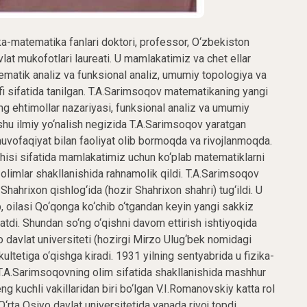
irishga, shuningdek, katta sonlar qonuni, markaziy limit teorema, takroriy logarifm qonuni va ehtimollar nazariyasining boshqa klassik teoremalarini holatlar to‘plami sanoqli va uzluksiz bo‘lgan Markov zanjirlari uchun isbotlashga muvoffaq bo‘ldi. T.A.Sarimsoqov 1942 yilda “Holatlar to‘plami sanoqli bo‘lgan birjinsli stoxastik jarayonlar nazariyasiga doir” mavzusida doktorlik dissertasiyasini muvaffaqiyatli himoya qildi. Shu yilning noyabrida unga fizika-matematika fanlari doktori ilmiy darajasi va professor ilmiy unvoni berildi. 1940-1950 yillarda T.A.Sarimsoqov Markovning bir jinsli zanjirlari nazariyasi va uning sinoptik metereologiyaga tatbiqlarini rivojlantiradi. Bu tadqiqotlar orasida Markov zanjirlari nazariyasini bayon qilishga oid A.N. Kolmogorov va V.I. Romanovskiy uslublarining sinteziga oid natijalar alohida e’tiborga sazovor. Birjinsli Markov zanjirlari nazariyasiga doir natijalarni T.A.Sarimsoqov o‘zining 1954 yilda Moskvada nashr etilgan “Markov jarayonlari nazariyasi asoslari” nomli monorafiyasida bayon qildi. Mazkur monografiya to‘ldirilgan holda 1988 yilda Toshkentda qaytadan nashr qilindi. T.A.Sarimsoqovning qator ishlari bir jinsli bo‘lmagan chekli Markov zanjirlari, shuningdek, holatlar to‘plami chekli intervaldan iborat bo‘lgan birjinsli Markov zanjirlarining ergodikligi, regulyarligi kabi xossalarini o‘rganishga bag‘ishlangan. Stoxastik matrisalar ketma-ketliklarini tuzilish nuqtai nazaridan o‘rganish unga birjinsli bo‘lmagan Markov zanjirlarining ergodiklik xossalari haqidagi ko‘plab tasdiqlarni yaxlit usulda yangicha bayon qilish imkonini berdi. Bu tadqiqotlarni keyinchalik avstraliyalik matematik Ye.Seneta davom ettirdi. Markov zanjirlari bo‘yicha ilmiy tadqiqotlar olib borar ekan, T.A.Sarimsoqov shu bilan birga chiziqli birjinsli integral tenglamalarga ham oid qator natijalar oldi. T.A.Sarimsoqov tadqiqotlarida uning ilmiy qiziqishlari doirasining keng ko‘lamliligi va ko‘p qirraliligi, chuqur nazariy ishlanmalarni konkret amaliy masalalar bilan uyg‘unlikda olib borish saloxiyati namoyon bo‘ldi. Bu o‘rinda, Toshmuhammad Aliyevich bir necha yil davomida Markov zanjirlarining ehtimollik sxemalarini O‘rta va Old Osiyodagi sinoptik jarayonlarni o‘rganishga tatbiqlari bilan shug‘ullanib, salmoqli natijalarga erishganini qayd etish o‘rinli. T.A.Sarimsoqovning asosiy g‘oyalaridan biri - metereologik hodisalarning vaqt bo‘yicha evolyusiyasini diskret Markov zanjiri sifatida talqin qilishdan iborat bo‘lib, bu g‘oya juda ham samarali bo‘lib chiqdi, va geofizik-sinoptik olimlar V.A. Bugayev, V.A. Djordjio va boshqalar bilan hamkorlikda amaliyotga muvaffaqiyat bilan tadbiq etildi. Xususan, O‘rta va Old Osiyo sinoptik jarayonlarining kalendar turlari tuzildi, atmosferaning sirkulyasiyasi bilan bog‘liq qonuniyatlar topildi. Natijada O‘rta Osiyo iqlimining sovuq va issiq yarim yilliklardagi dinamikasi sxemasi yaratilib, xalq xo‘jaligida katta ahamiyatga ega bo‘lgan amaliy tavsiyalar ishlab chiqildi. Bu ishlari uchun T.A.Sarimsoqov va uning yuqorida nomlari qayd etilgan xamkorlari Davlat mukofotiga sazovor bo‘ldilar, tadqiqotlar natijalari esa 1957 yilda Toshkentda nashr qilingan “O‘rta Osiyo sinoptik jarayonlari” nomli fundamental monografiya mazmunini tashkil etdi. 1960 yili samarali ilmiy faoliyati uchun T.A.Sarimsoqovga “O‘zbekistonda xizmat ko‘rsatgan fan va texnika arbobi” faxriy unvoni berildi. 50-yillar oxiri va 60-yillar boshlarida T.A.Sarimsoqov ilmiy faoliyatida tartiblangan topologik vektor fazolarni o‘rganish va ularni tatbiq qilish bilan bog‘liq yangi davr boshlanadi. M.G. Kreyn, L.V.Kantorovich va ularning shogirdlariga tegishli tartiblangan fazolar nazariyasi bo‘yicha ishlarini tahlil qilish natijasida T.A.Sarimsoqov professorlar M.Ya. Antonovskiy va V.G. Boltyanskiy birgalikda yangi matematik obyekt - topologik yarim maydon tushunchasini kiritdilar, bu ob’yektning xossalarini o‘rganish va umumiy topologiya, funksional analiz va ehtimollar nazariyasiga tatbiq qilish bo‘yicha keng dastur ishlab chiqdilar. Toshmuhammad Aliyevich mazkur tadqiqotlarga ko‘plab olimlar va iqtidorli yoshlarni jalb etdi. Bu bejiz emas edi. Topologik yarimmaydon - bu ko‘paytirish amaliga qisman teskari amal (bo‘lish) imkoni bor bo‘lshan maxsus tartiblangan topologik xalqa bo‘lib, u baravariga metrik fazo, normalangan fazo, Gilbert fazosi kabi muhim tushunchalarni umumlashtirish imkonini beradi. Bundan tashqari, yarimmaydon vositasida metrikalangan va normalangan fazolarga asoslangan yangi yondashuv - umumiy topologiyaning metrizasion teoremalarini, topologik algebra va funksional analizning ko‘plab klassik teoremalarini umumlashtirish va kuchaytirishga olib keldi. T.A.Sarimsoqov yarimmaydonlar ustida normalashtirish g‘oyasini qo‘llab, A.N. Tixonovning qo‘zg‘almas nuqta haqidagi klassik teoremasining eng ixcham isbotini taklif etdi. Topologik yarimmaydonlar va ularning tatbiqlari sohasida dastlab olingan asosiy natijalar T.A.Sarimsoqovning M.Ya. Antonovskiy va V.G. Boltyanskiy bilan birgalikda yozgan “Bul topologik algebralari” (Toshkent, 1963 y.) monografiyasida hamda 1966 yilda “Uspexi matematicheskix nauk” jurnalida bosilgan shu nomdagi maqolada batafsil bayon qilindi. Bu monografiya uchun mualliflar 1967 yi