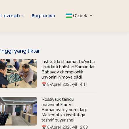
t xizmati
Bog‘lanish
O‘zbek
‘nggi yangiliklar
Institutda shaxmat bo‘yicha
shiddatli bahslar: Samandar
Babayev chempionlik
unvonini himoya qildi
📅 8-Aprel, 2026-yil 14:11
Rossiyalik taniqli
matematiklar V.I.
Romanovskiy nomidagi
Matematika institutiga
tashrif buyurishdi
📅 8-Aprel, 2026-yil 12:08