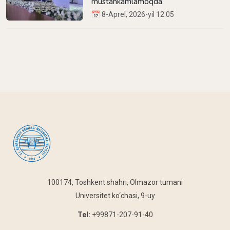
mustahkamlamoqda
📅 8-Aprel, 2026-yil 12:05
100174, Toshkent shahri, Olmazor tumani
Universitet ko‘chasi, 9-uy
Tel:
+99871-207-91-40