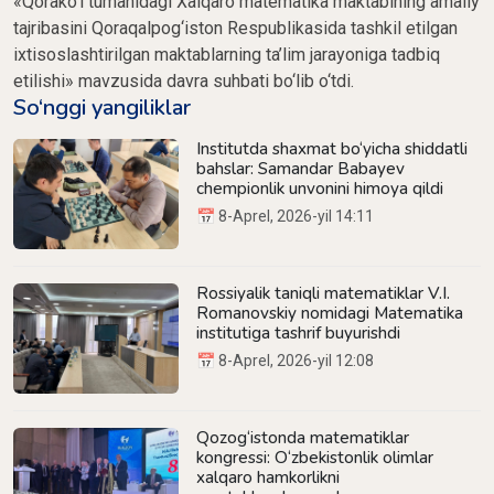
«Qorako‘l tumanidagi Xalqaro matematika maktabining amaliy
tajribasini Qoraqalpog‘iston Respublikasida tashkil etilgan
ixtisoslashtirilgan maktablarning ta’lim jarayoniga tadbiq
etilishi» mavzusida davra suhbati bo‘lib o‘tdi.
So‘nggi yangiliklar
Institutda shaxmat bo‘yicha shiddatli
bahslar: Samandar Babayev
chempionlik unvonini himoya qildi
📅 8-Aprel, 2026-yil 14:11
Rossiyalik taniqli matematiklar V.I.
Romanovskiy nomidagi Matematika
institutiga tashrif buyurishdi
📅 8-Aprel, 2026-yil 12:08
Qozog‘istonda matematiklar
kongressi: O‘zbekistonlik olimlar
xalqaro hamkorlikni