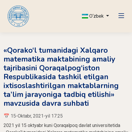
O‘zbek
«Qorako‘l tumanidagi Xalqaro
matematika maktabining amaliy
tajribasini Qoraqalpog‘iston
Respublikasida tashkil etilgan
ixtisoslashtirilgan maktablarning
ta’lim jarayoniga tadbiq etilishi»
mavzusida davra suhbati
📅 15-Oktabr, 2021-yil 17:25
2021 yil 15 oktyabr kuni Qoraqalpoq davlat universitetida