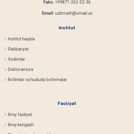
Faks:
+99871-262-52-36
Email:
uzbmath@umail.uz
Institut
Institut haqida
Rahbariyat
Xodimlar
Doktorantura
Bo‘limlar va hududiy bo‘linmalar
Faoliyat
Ilmiy faoliyat
Ilmiy kengash