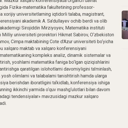
ar. Mazkur xalqaro konferensiyada Urganch davlat
igida Fizika-matematika fakultetining professor-
 xorijiy universitetlarning iqtidorli talaba, magistrant,
nferensiyani akademik A. Sa’dullayev ochib berdi va olib
akademigi Sirojiddin Mirziyoyev, Matematika instituti
Milliy universiteti prorektori Hikmat Sabirov, O‘zbekiston
amov, Cimpa maktabining Cote d'Azur universiteti bo‘yicha
bu xalqaro maktab va xalqaro konferensiyani
 matematikaning kompleks analiz, dinamik sistemalar va
tirish, yoshlarni matematika faniga bo‘lgan qiziqishlarini
antirishga qaratilgan islohotlarni davomiyligini ta’minlash,
 yosh olimlarni va talabalarni tanishtirish hamda ularga
siya berishdan iboratligini taʼkidlab, konferensiya ishiga
 kunning ikkinchi yarmida o‘quv mashg‘ulotlari bilan davom
yadagi tendensiyalar» mavzusidagi mazkur xalqaro
adi.