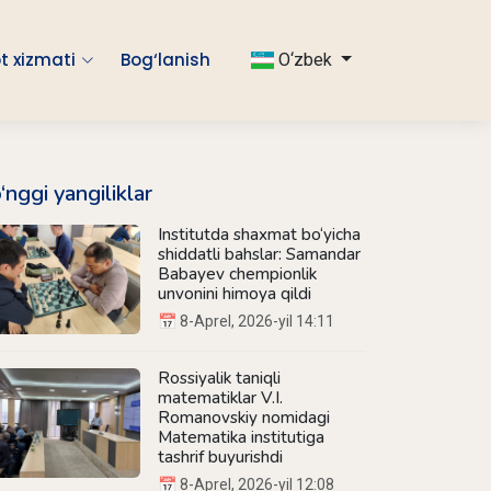
t xizmati
Bog‘lanish
O‘zbek
‘nggi yangiliklar
Institutda shaxmat bo‘yicha
shiddatli bahslar: Samandar
Babayev chempionlik
unvonini himoya qildi
📅 8-Aprel, 2026-yil 14:11
Rossiyalik taniqli
matematiklar V.I.
Romanovskiy nomidagi
Matematika institutiga
tashrif buyurishdi
📅 8-Aprel, 2026-yil 12:08