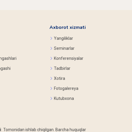
Axborot xizmati
Yangiliklar
Seminarlar
ngashlari
Konferensiyalar
ngashi
Tadbirlar
Xotira
Fotogalereya
Kutubxona
i
Tomonidan ishlab chiqilgan. Barcha huquqlar