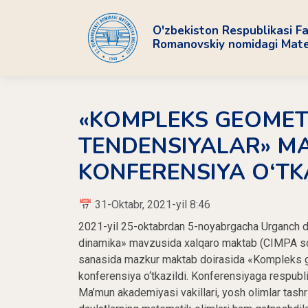
O'zbekiston Respublikasi Fa
Romanovskiy nomidagi Matem
«KOMPLEKS GEOMET
TENDENSIYALAR» M
KONFERENSIYA O‘TK
📅 31-Oktabr, 2021-yil 8:46
2021-yil 25-oktabrdan 5-noyabrgacha Urganch da
dinamika» mavzusida xalqaro maktab (CIMPA sch
sanasida mazkur maktab doirasida «Kompleks g
konferensiya o‘tkazildi. Konferensiyaga respubl
Ma’mun akademiyasi vakillari, yosh olimlar tashr