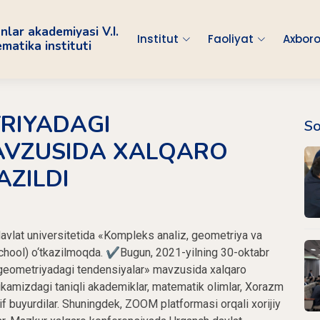
nlar akademiyasi V.I.
Institut
Faoliyat
Axboro
atika instituti
RIYADAGI
So
AVZUSIDA XALQARO
AZILDI
vlat universitetida «Kompleks analiz, geometriya va
ool) o‘tkazilmoqda. ✔️Bugun, 2021-yilning 30-oktabr
eometriyadagi tendensiyalar» mavzusida xalqaro
ikamizdagi taniqli akademiklar, matematik olimlar, Xorazm
if buyurdilar. Shuningdek, ZOOM platformasi orqali xorijiy