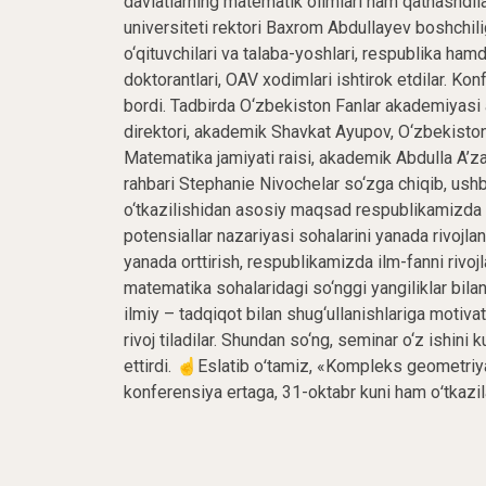
davlatlarning matematik olimlari ham qatnashdil
universiteti rektori Baxrom Abdullayev boshchil
o‘qituvchilari va talaba-yoshlari, respublika hamda
doktorantlari, OAV xodimlari ishtirok etdilar. Ko
bordi. Tadbirda O‘zbekiston Fanlar akademiyasi 
direktori, akademik Shavkat Ayupov, O‘zbekiston 
Matematika jamiyati raisi, akademik Abdulla A’z
rahbari Stephanie Nivochelar so‘zga chiqib, ush
o‘tkazilishidan asosiy maqsad respublikamizda
potensiallar nazariyasi sohalarini yanada rivojlan
yanada orttirish, respublikamizda ilm-fanni rivojl
matematika sohalaridagi so‘nggi yangiliklar bilan
ilmiy – tadqiqot bilan shug‘ullanishlariga motivat
rivoj tiladilar. Shundan so‘ng, seminar o‘z ishini
ettirdi. ☝️Eslatib oʻtamiz, «Kompleks geometri
konferensiya ertaga, 31-oktabr kuni ham oʻtkazil