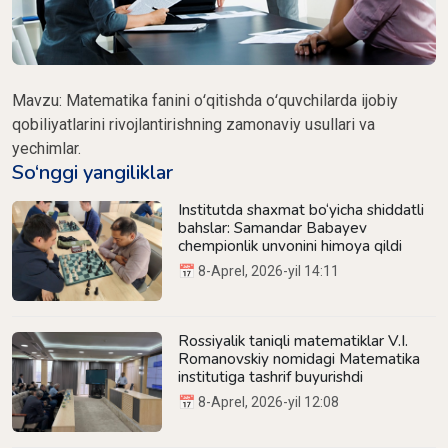
Mavzu: Matematika fanini oʻqitishda oʻquvchilarda ijobiy
qobiliyatlarini rivojlantirishning zamonaviy usullari va
yechimlar.
So‘nggi yangiliklar
Institutda shaxmat bo‘yicha shiddatli
bahslar: Samandar Babayev
chempionlik unvonini himoya qildi
📅 8-Aprel, 2026-yil 14:11
Rossiyalik taniqli matematiklar V.I.
Romanovskiy nomidagi Matematika
institutiga tashrif buyurishdi
📅 8-Aprel, 2026-yil 12:08