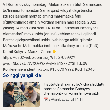
V.I.Romanovskiy nomidagi Matematika instituti Samarqand
bo‘linmasi tomonidan Samarqand viloyatidagi barcha
ixtisoslashgan maktablarning matematika fani
o‘qituvchilariga amaliy yordam berish maqsadida, 2022
yilning 14 mart kuni soat 14:00 da "Ehtimollar nazariyasi
elementlari" mavzusida (online) vebinar tashkil qilinadi.
Barcha qiziquvchilarni ushbu vebinarga taklif qilamiz.
Ma’ruzachi: Matematika instituti katta ilmiy xodimi (PhD)
Komil Kuliyev. Manzil: Zoom 👇
https://us02web.zoom.us/j/9156709992?
pwd=NkdvZUtNVXQvWXVwMzE1SkxCY3h1dz09
Konferensiya identifikatori: 915 670 9992 Kod: 12345
So‘nggi yangiliklar
Institutda shaxmat bo‘yicha shiddatli
bahslar: Samandar Babayev
chempionlik unvonini himoya qildi
📅 8-Aprel, 2026-yil 14:11