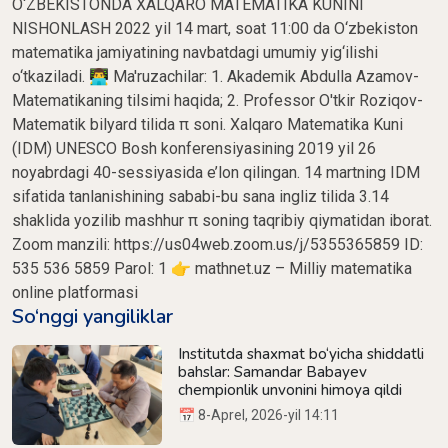
O‘ZBEKISTONDA XALQARO MATEMATIKA KUNINI
NISHONLASH 2022 yil 14 mart, soat 11:00 da O‘zbekiston
matematika jamiyatining navbatdagi umumiy yig‘ilishi
o‘tkaziladi. 👨‍💻 Ma'ruzachilar: 1. Akademik Abdulla Azamov-
Matematikaning tilsimi haqida; 2. Professor O'tkir Roziqov-
Matematik bilyard tilida π soni. Xalqaro Matematika Kuni
(IDM) UNESCO Bosh konferensiyasining 2019 yil 26
noyabrdagi 40-sessiyasida e’lon qilingan. 14 martning IDM
sifatida tanlanishining sababi-bu sana ingliz tilida 3.14
shaklida yozilib mashhur π soning taqribiy qiymatidan iborat.
Zoom manzili: https://us04web.zoom.us/j/5355365859 ID:
535 536 5859 Parol: 1 👉 mathnet.uz – Milliy matematika
online platformasi
So‘nggi yangiliklar
Institutda shaxmat bo‘yicha shiddatli
bahslar: Samandar Babayev
chempionlik unvonini himoya qildi
📅 8-Aprel, 2026-yil 14:11