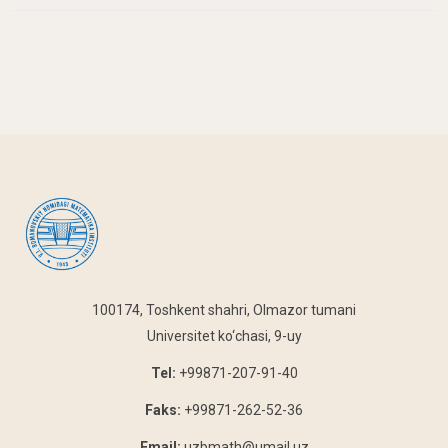
100174, Toshkent shahri, Olmazor tumani
Universitet ko‘chasi, 9-uy
Tel:
+99871-207-91-40
Faks:
+99871-262-52-36
Email:
uzbmath@umail.uz