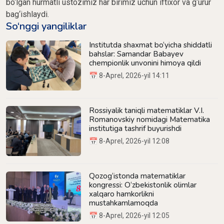
bo‘lgan hurmatli ustozimiz har birimiz uchun iftixor va g‘urur
bag‘ishlaydi.
So‘nggi yangiliklar
Institutda shaxmat bo‘yicha shiddatli
bahslar: Samandar Babayev
chempionlik unvonini himoya qildi
📅 8-Aprel, 2026-yil 14:11
Rossiyalik taniqli matematiklar V.I.
Romanovskiy nomidagi Matematika
institutiga tashrif buyurishdi
📅 8-Aprel, 2026-yil 12:08
Qozog‘istonda matematiklar
kongressi: O‘zbekistonlik olimlar
xalqaro hamkorlikni
mustahkamlamoqda
📅 8-Aprel, 2026-yil 12:05