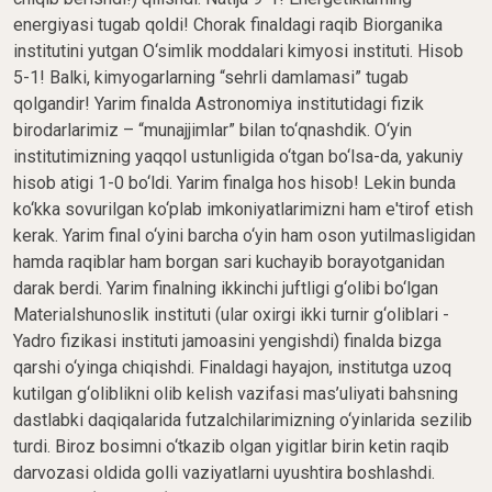
energiyasi tugab qoldi! Chorak finaldagi raqib Biorganika
institutini yutgan O‘simlik moddalari kimyosi instituti. Hisob
5-1! Balki, kimyogarlarning “sehrli damlamasi” tugab
qolgandir! Yarim finalda Astronomiya institutidagi fizik
birodarlarimiz – “munajjimlar” bilan to‘qnashdik. O‘yin
institutimizning yaqqol ustunligida o‘tgan bo‘lsa-da, yakuniy
hisob atigi 1-0 bo‘ldi. Yarim finalga hos hisob! Lekin bunda
ko‘kka sovurilgan ko‘plab imkoniyatlarimizni ham e'tirof etish
kerak. Yarim final o‘yini barcha o‘yin ham oson yutilmasligidan
hamda raqiblar ham borgan sari kuchayib borayotganidan
darak berdi. Yarim finalning ikkinchi juftligi g‘olibi bo‘lgan
Materialshunoslik instituti (ular oxirgi ikki turnir g‘oliblari -
Yadro fizikasi instituti jamoasini yengishdi) finalda bizga
qarshi o‘yinga chiqishdi. Finaldagi hayajon, institutga uzoq
kutilgan g‘oliblikni olib kelish vazifasi mas’uliyati bahsning
dastlabki daqiqalarida futzalchilarimizning o‘yinlarida sezilib
turdi. Biroz bosimni o‘tkazib olgan yigitlar birin ketin raqib
darvozasi oldida golli vaziyatlarni uyushtira boshlashdi.