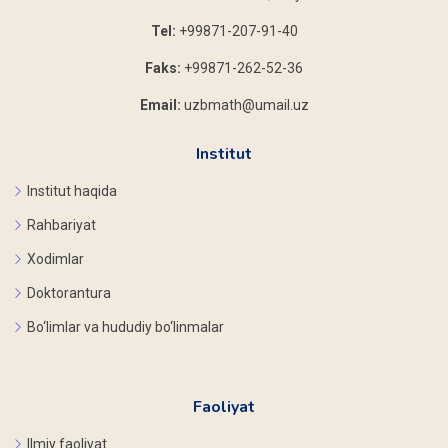
Tel:
+99871-207-91-40
Faks:
+99871-262-52-36
Email:
uzbmath@umail.uz
Institut
Institut haqida
Rahbariyat
Xodimlar
Doktorantura
Bo‘limlar va hududiy bo‘linmalar
Faoliyat
Ilmiy faoliyat