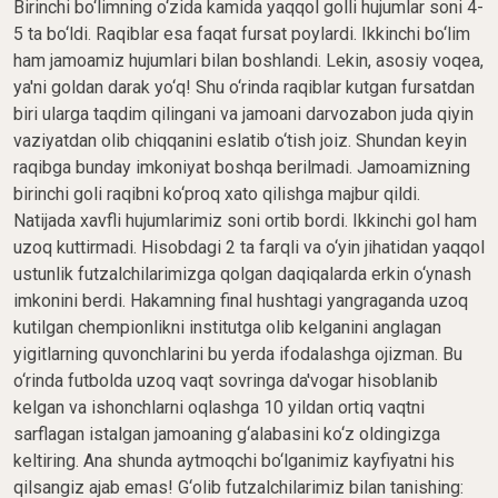
Birinchi bo‘limning o‘zida kamida yaqqol golli hujumlar soni 4-
5 ta bo‘ldi. Raqiblar esa faqat fursat poylardi. Ikkinchi bo‘lim
ham jamoamiz hujumlari bilan boshlandi. Lekin, asosiy voqea,
ya'ni goldan darak yo‘q! Shu o‘rinda raqiblar kutgan fursatdan
biri ularga taqdim qilingani va jamoani darvozabon juda qiyin
vaziyatdan olib chiqqanini eslatib o‘tish joiz. Shundan keyin
raqibga bunday imkoniyat boshqa berilmadi. Jamoamizning
birinchi goli raqibni ko‘proq xato qilishga majbur qildi.
Natijada xavfli hujumlarimiz soni ortib bordi. Ikkinchi gol ham
uzoq kuttirmadi. Hisobdagi 2 ta farqli va o‘yin jihatidan yaqqol
ustunlik futzalchilarimizga qolgan daqiqalarda erkin o‘ynash
imkonini berdi. Hakamning final hushtagi yangraganda uzoq
kutilgan chempionlikni institutga olib kelganini anglagan
yigitlarning quvonchlarini bu yerda ifodalashga ojizman. Bu
o‘rinda futbolda uzoq vaqt sovringa da'vogar hisoblanib
kelgan va ishonchlarni oqlashga 10 yildan ortiq vaqtni
sarflagan istalgan jamoaning g‘alabasini ko‘z oldingizga
keltiring. Ana shunda aytmoqchi bo‘lganimiz kayfiyatni his
qilsangiz ajab emas! G‘olib futzalchilarimiz bilan tanishing: