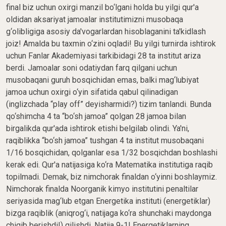
final biz uchun oxirgi manzil bo‘lgani holda bu yilgi qur'a
oldidan aksariyat jamoalar institutimizni musobaqa
g‘olibligiga asosiy da'vogarlardan hisoblaganini ta'kidlash
joiz! Amalda bu taxmin o‘zini oqladi! Bu yilgi turnirda ishtirok
uchun Fanlar Akademiyasi tarkibidagi 28 ta institut ariza
berdi. Jamoalar soni odatiydan farq qilgani uchun
musobaqani guruh bosqichidan emas, balki mag‘lubiyat
jamoa uchun oxirgi o‘yin sifatida qabul qilinadigan
(inglizchada “play off” deyisharmidi?) tizim tanlandi. Bunda
qo‘shimcha 4 ta “bo‘sh jamoa” qolgan 28 jamoa bilan
birgalikda qur'ada ishtirok etishi belgilab olindi. Ya'ni,
raqiblikka “bo‘sh jamoa” tushgan 4 ta institut musobaqani
1/16 bosqichidan, qolganlar esa 1/32 bosqichdan boshlashi
kerak edi. Qur'a natijasiga ko‘ra Matematika institutiga raqib
topilmadi. Demak, biz nimchorak finaldan o‘yinni boshlaymiz.
Nimchorak finalda Noorganik kimyo institutini penaltilar
seriyasida mag‘lub etgan Energetika instituti (energetiklar)
bizga raqiblik (aniqrog‘i, natijaga ko‘ra shunchaki maydonga
chiqib berishdi!) qilishdi. Natija 9-1! Energetiklarning