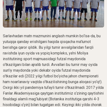
Sarlavhadan matn mazmunini anglash mumkin bo‘lsa-da, bu
yutuqqa qanday erishilgani haqida qisqacha ma'lumot
berishga qaror qildik. Bu yilgi turnir avvalgilaridan farqli
ravishda iyun oyida va yopiq kompleks, ya'ni Moliya
institutining sport majmuasidagi futzal maydonida
o‘tkazilgani bilan ajralib turdi. Avvallari bu turnir may oyida
sun'iy maydonda yoki dekabr oyida futzal maydonida
o‘tkazilar edi (2022 yilgi futbol bo‘yicha jahon chempionati
ham noan’anaviy vaqtda o‘tkazilishining bunga aloqasi yo‘q!).
Oxirgi ikki yil pandemiya tufayli turnir o‘tkazilmadi. 2017 yilda
Fanlar Akademiyasiga qaytgan institutimiz o‘zining qaytishini
finaldagi alamli mag‘lubiyat (Botanika institutiga qarshi 4-3
hisobidagi o‘yin) bilan tugatgan edi. Keyingi ikki yilda chorak