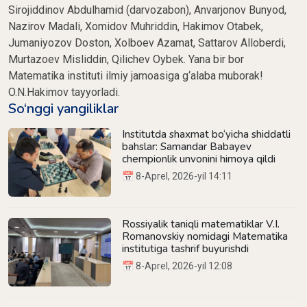
Sirojiddinov Abdulhamid (darvozabon), Anvarjonov Bunyod,
Nazirov Madali, Xomidov Muhriddin, Hakimov Otabek,
Jumaniyozov Doston, Xolboev Azamat, Sattarov Alloberdi,
Murtazoev Misliddin, Qilichev Oybek. Yana bir bor
Matematika instituti ilmiy jamoasiga g‘alaba muborak!
O.N.Hakimov tayyorladi.
So‘nggi yangiliklar
Institutda shaxmat bo‘yicha shiddatli
bahslar: Samandar Babayev
chempionlik unvonini himoya qildi
📅 8-Aprel, 2026-yil 14:11
Rossiyalik taniqli matematiklar V.I.
Romanovskiy nomidagi Matematika
institutiga tashrif buyurishdi
📅 8-Aprel, 2026-yil 12:08