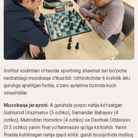
Institut xodimlari o‘rtasida sportning shaxmat turi bo‘yicha
navbatdagi musobaqa o‘tkazildi. Ishtirokchilar 6 kishilik ikki
guruhga ajratilgan holda, o‘zaro aylanma tizimda kuch
sinashdilar.
Musobaqa jarayoni:
A guruhida yuqori natija ko‘rsatgan
Gulmurod Urazmatov (5 ochko), Samandar Babayev (4
ochko), Muhriddin Homidov (4 ochko) va Davrbek Oltiboyev
(3.5 ochko) yarim final yo‘llanmasini qo‘lga kiritishdi. Yarim
finalda kutilmagan natija qayd etildi: guruh bosqichida mutloq