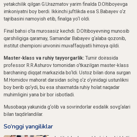
yetakchilik qilgan G.Urazmatov yarim finalda D.Oltiboyevga
imkoniyatni boy berdi. Ikkinchi juftlikda esa S.Babayev o‘z
tajribasini namoyish etib, finalga yo‘l oldi.
Final bahsi o‘ta murosasiz kechdi. D.Oltiboyevning munosib
qarshiligiga qaramay, Samandar Babayev g‘alaba qozonib,
institut chempioni unvonini muvaffaqiyatli himoya qildi.
Master-klass va ruhiy tayyorgarlik:
Turnir doirasida
professor R.R.Ashurov tomonidan o‘tkazilgan master-klass
barchaning diqqat markazida bo‘ldi. Ustoz bilan dona surgan
M.Homidov mahorat darsidan so‘ng o‘z o‘yinidagi ustunlikni
boy berib qo‘ydi, bu esa shaxmatda ruhiy holat naqadar
muhimligini yana bir bor isbotladi.
Musobaqa yakunida g‘olib va sovrindorlar esdalik sovg‘alari
bilan taqdirlandilar.
So‘nggi yangiliklar