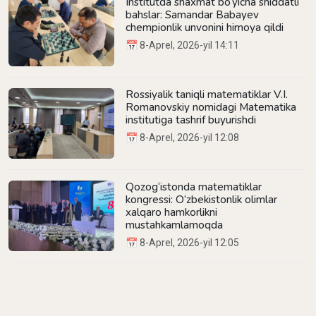
Institutda shaxmat bo‘yicha shiddatli
bahslar: Samandar Babayev
chempionlik unvonini himoya qildi
📅 8-Aprel, 2026-yil 14:11
Rossiyalik taniqli matematiklar V.I.
Romanovskiy nomidagi Matematika
institutiga tashrif buyurishdi
📅 8-Aprel, 2026-yil 12:08
Qozog‘istonda matematiklar
kongressi: O‘zbekistonlik olimlar
xalqaro hamkorlikni
mustahkamlamoqda
📅 8-Aprel, 2026-yil 12:05