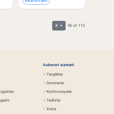
Batafsil o‘qish
8
96 of 115
Axborot xizmati
Yangiliklar
Seminarlar
ngashlari
Konferensiyalar
ngashi
Tadbirlar
Xotira