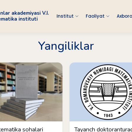
nlar akademiyasi V.I.
Institut
Faoliyat
Axboro
atika instituti
Yangiliklar
ematika sohalari
Tayanch doktorantura