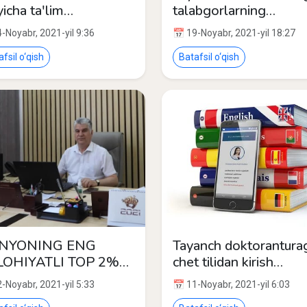
yicha ta'lim
talabgorlarning
nalishlari mavjud oliy
mutaxassislik fanidan
-Noyabr, 2021-yil 9:36
📅 19-Noyabr, 2021-yil 18:27
im tashkilotlari
topshirgan imtihon
qatiga!
natijalari (18-19.11.2
fsil o‘qish
Batafsil o‘qish
NYONING ENG
Tayanch doktorantura
LOHIYATLI TOP 2%
chet tilidan kirish
IMLARI RO‘YXATI
imtihonlari jadvali
-Noyabr, 2021-yil 5:33
📅 11-Noyabr, 2021-yil 6:03
ON QILINDI