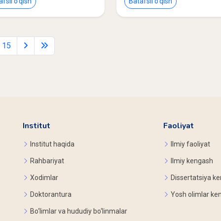
fsil o‘qish
Batafsil o‘qish
15
Institut
Faoliyat
Institut haqida
Ilmiy faoliyat
Rahbariyat
Ilmiy kengash
Xodimlar
Dissertatsiya ke
Doktorantura
Yosh olimlar ke
Bo‘limlar va hududiy bo‘linmalar