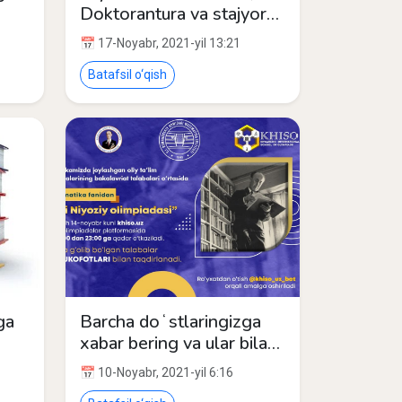
Doktorantura va stajyor-
tadqiqotchilikka qabul.
📅 17-Noyabr, 2021-yil 13:21
021)
Batafsil o‘qish
ga
Barcha doʻstlaringizga
xabar bering va ular bilan
sogʻlom raqobatda
📅 10-Noyabr, 2021-yil 6:16
bellashing!