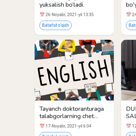
yuksalish bo‘ladi.
bo'
yo'
📅 26-Noyabr, 2021-yil 13:35
📅 24
ta'l
diq
Batafsil o‘qish
Bata
Tayanch doktoranturaga
DU
talabgorlarning chet
SA
tilidan topshirgan imtihon
OL
📅 17-Noyabr, 2021-yil 6:04
📅 12
natijalari.
E’L