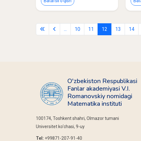
Batafsil o‘qish
Bata
...
10
11
12
13
14
O'zbekiston Respublikasi
Fanlar akademiyasi V.I.
Romanovskiy nomidagi
Matematika instituti
100174, Toshkent shahri, Olmazor tumani
Universitet ko‘chasi, 9-uy
Tel:
+99871-207-91-40