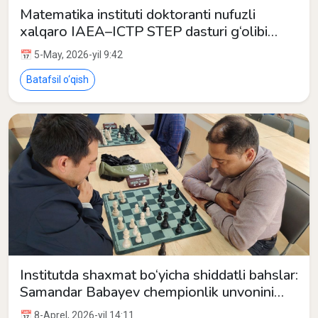
Matematika instituti doktoranti nufuzli
xalqaro IAEA–ICTP STEP dasturi g‘olibi
bo‘ldi
📅 5-May, 2026-yil 9:42
Batafsil o‘qish
Institutda shaxmat bo‘yicha shiddatli bahslar:
Samandar Babayev chempionlik unvonini
himoya qildi
📅 8-Aprel, 2026-yil 14:11