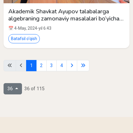
Akademik Shavkat Ayupov talabalarga
algebraning zamonaviy masalalari bo‘yicha
ma’ruza qildi.
📅 4-May, 2024-yil 6:43
Batafsil o‘qish
1
2
3
4
36
36 of 115