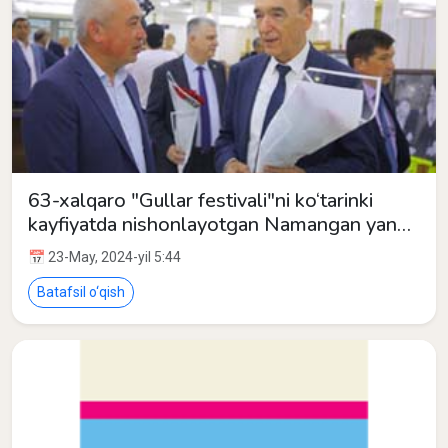
63-xalqaro "Gullar festivali"ni ko‘tarinki
kayfiyatda nishonlayotgan Namangan yana
bir nufuzli anjumanga mezbonlik qilmoqda
📅 23-May, 2024-yil 5:44
Batafsil o‘qish