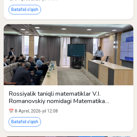
Batafsil o‘qish
Rossiyalik taniqli matematiklar V.I.
Romanovskiy nomidagi Matematika
institutiga tashrif buyurishdi
📅 8-Aprel, 2026-yil 12:08
Batafsil o‘qish