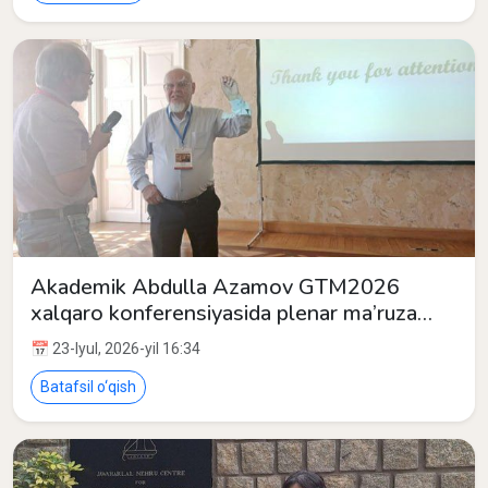
Akademik Abdulla Azamov GTM2026
xalqaro konferensiyasida plenar ma’ruza
bilan ishtirok etdi
📅 23-Iyul, 2026-yil 16:34
Batafsil o‘qish