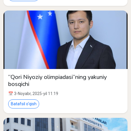
“Qori Niyoziy olimpiadasi”ning yakuniy
bosqichi
📅 3-Noyabr, 2025-yil 11:19
Batafsil o‘qish