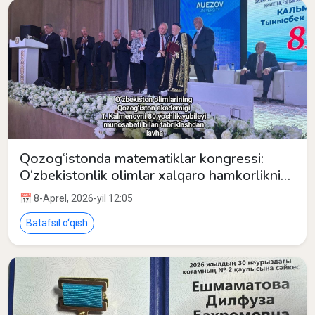
Qozog‘istonda matematiklar kongressi:
O‘zbekistonlik olimlar xalqaro hamkorlikni
mustahkamlamoqda
📅 8-Aprel, 2026-yil 12:05
Batafsil o‘qish