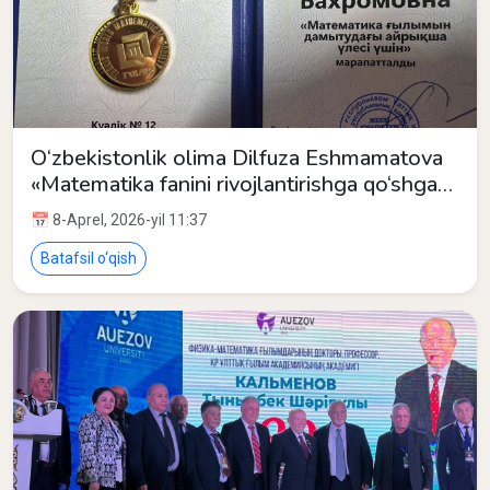
O‘zbekistonlik olima Dilfuza Eshmamatova
«Matematika fanini rivojlantirishga qo‘shgan
alohida hissasi uchun» medali bilan
📅 8-Aprel, 2026-yil 11:37
taqdirlandi
Batafsil o‘qish