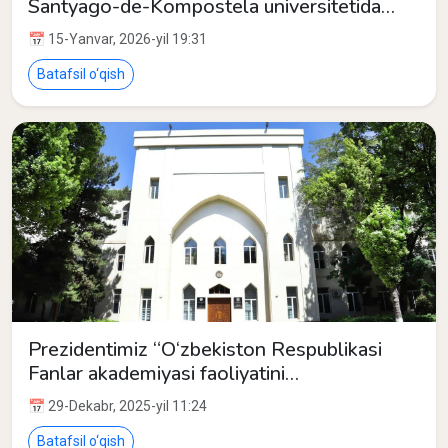
Santyago-de-Kompostela universitetida
ma’ruza qildi
📅 15-Yanvar, 2026-yil 19:31
Batafsil o‘qish
Prezidentimiz “O‘zbekiston Respublikasi
Fanlar akademiyasi faoliyatini
takomillashtirish chora-tadbirlari
📅 29-Dekabr, 2025-yil 11:24
to‘g‘risida”gi qarorni imzoladi.
Batafsil o‘qish