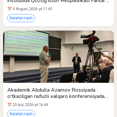
institutida Qozog‘iston Respublikasi Fanlar
akademiyasi akademigi M.A. Sadibekov
📅 5-Avgust, 2026-yil 11:45
ishtirokida ilmiy seminar bo‘lib o‘tdi
Batafsil o‘qish
Akademik Abdulla Azamov Rossiyada
o'tkazilgan nufuzli xalqaro konferensiyada
ma'ruza qildi
📅 23-Iyul, 2026-yil 16:44
Batafsil o‘qish