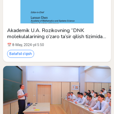
Akademik U.A. Rozikovning “DNK
molekulalarining o‘zaro ta’sir qilish tizimida
pufakchalar birikishi” maqolasi
📅 8-May, 2024-yil 5:50
“Biomathematics” jurnalida chop etildi.
Batafsil o‘qish