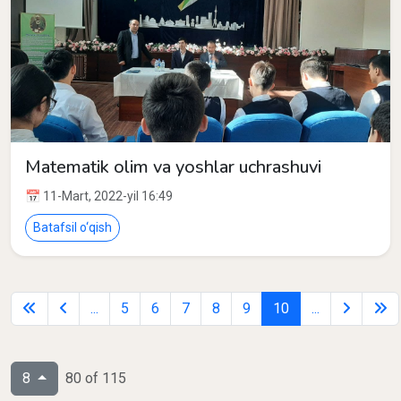
Matematik olim va yoshlar uchrashuvi
📅 11-Mart, 2022-yil 16:49
Batafsil o‘qish
...
5
6
7
8
9
10
...
8
80 of 115