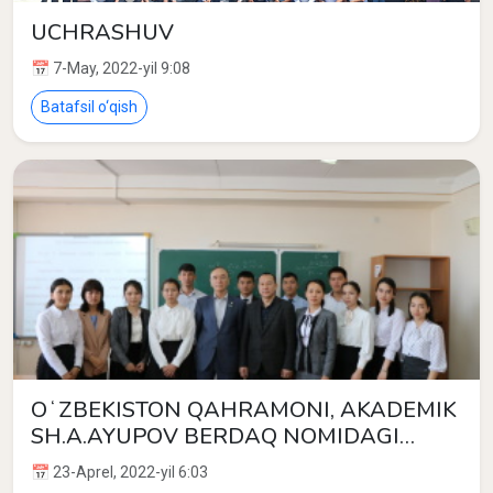
UCHRASHUV
📅 7-May, 2022-yil 9:08
Batafsil o‘qish
OʻZBEKISTON QAHRAMONI, AKADEMIK
SH.A.AYUPOV BERDAQ NOMIDAGI
QORAQALPOQ DAVLAT
📅 23-Aprel, 2022-yil 6:03
UNIVERSITETIDA MA’RUZALAR