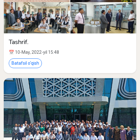
Tashrif.
📅 10-May, 2022-yil 15:48
Batafsil o‘qish