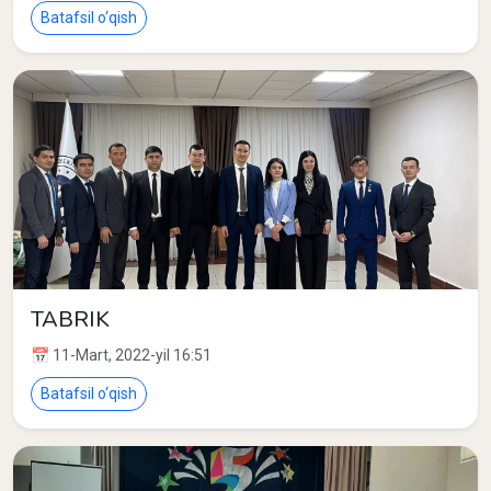
OʻQIMOQDA
Batafsil o‘qish
TABRIK
📅 11-Mart, 2022-yil 16:51
Batafsil o‘qish