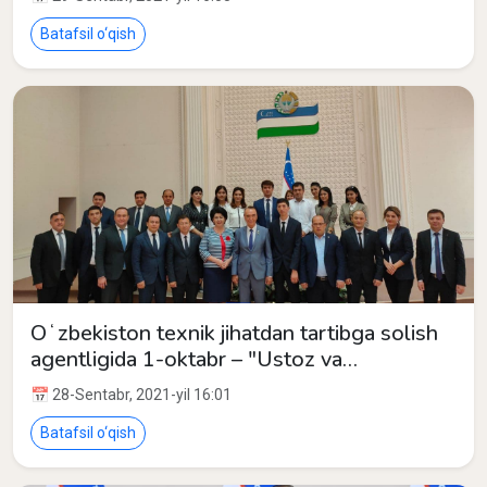
Batafsil o‘qish
Oʻzbekiston texnik jihatdan tartibga solish
agentligida 1-oktabr – "Ustoz va
murabbiylar kuni" munosabati bilan
📅 28-Sentabr, 2021-yil 16:01
Oʻzbekiston Qahramoni bilan uchrashuv
tashkil etildi.
Batafsil o‘qish