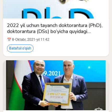
2022 yil uchun tayanch doktorantura (PhD),
doktorantura (DSs) bo‘yicha quyidagi
ixtisosliklarga tanlov e’lon qilganini ma’lum
📅 8-Oktabr, 2021-yil 11:42
qilamiz
Batafsil o‘qish