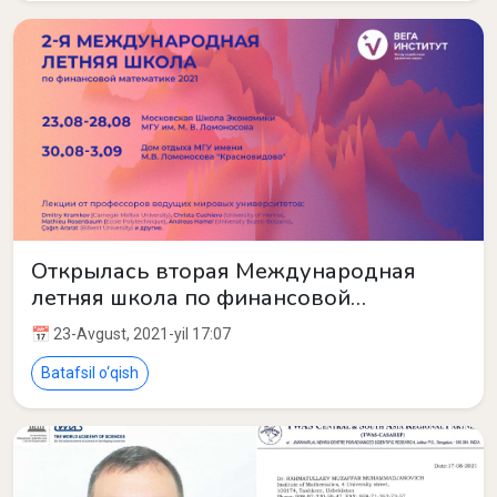
Открылась вторая Международная
летняя школа по финансовой
математике фонда «Институт „Вега“»
📅 23-Avgust, 2021-yil 17:07
(проект МГУ и ВТБ)
Batafsil o‘qish