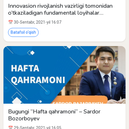
Innovasion rivojlanish vazirligi tomonidan
o‘tkaziladigan fundamental loyihalar
tanlovlari g‘oliblariga sertifikatlar topshirildi.
📅 30-Sentabr, 2021-yil 16:07
Batafsil o‘qish
Bugungi “Hafta qahramoni” – Sardor
Bozorboyev
📅 29-Sentabr, 2021-yil 16:05