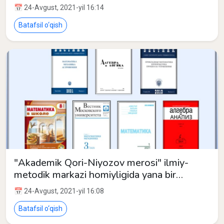
📅 24-Avgust, 2021-yil 16:14
Batafsil o‘qish
"Akademik Qori-Niyozov merosi" ilmiy-
metodik markazi homiyligida yana bir
imkoniyat yaratildi!
📅 24-Avgust, 2021-yil 16:08
Batafsil o‘qish