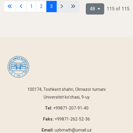
1
2
3
48
115 of 115
100174, Toshkent shahri, Olmazor tumani
Universitet ko‘chasi, 9-uy
Tel:
+99871-207-91-40
Faks:
+99871-262-52-36
Email:
uzbmath@umail.uz