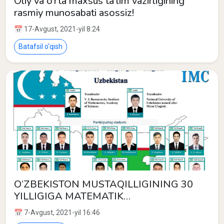
Oliy va o‘rta maxsus ta’lim vazirligining
rasmiy munosabati asossiz!
📅 17-Avgust, 2021-yil 8:24
Batafsil o‘qish
O‘ZBEKISTON MUSTAQILLIGINING 30
YILLIGIGA MATEMATIK
TALABALARIMIZDAN MUNOSIB
📅 7-Avgust, 2021-yil 16:46
SOVG‘A!!!