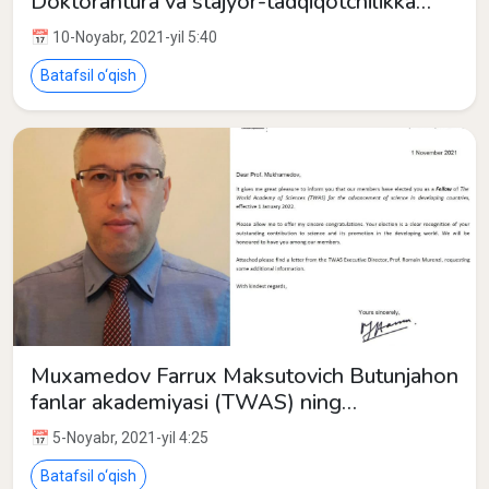
Doktorantura va stajyor-tadqiqotchilikka
qabul uchun suhbatlar bo‘lib o‘tadi.
📅 10-Noyabr, 2021-yil 5:40
Batafsil o‘qish
Muxamedov Farrux Maksutovich Butunjahon
fanlar akademiyasi (TWAS) ning
rivojlanayotgan mamlakatlarda ilm-fanni
📅 5-Noyabr, 2021-yil 4:25
rivojlantirish bo‘yicha a’zosi etib saylandi.
Batafsil o‘qish