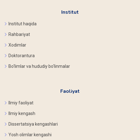
Institut
Institut haqida
Rahbariyat
Xodimlar
Doktorantura
Bo‘limlar va hududiy bo‘linmalar
Faoliyat
Ilmiy faoliyat
Ilmiy kengash
Dissertatsiya kengashlari
Yosh olimlar kengashi