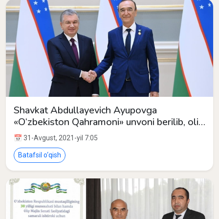
Shavkat Abdullayevich Ayupovga
«O‘zbekiston Qahramoni» unvoni berilib, oliy
nishon – «Oltin yulduz» medali bilan
📅 31-Avgust, 2021-yil 7:05
taqdirlandi.
Batafsil o‘qish