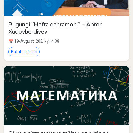
Bugungi “Hafta qahramoni” – Abror
Xudoyberdiyev
📅 19-Avgust, 2021-yil 4:38
Batafsil o‘qish