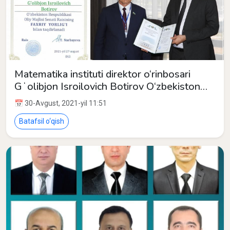
Matematika instituti direktor o‘rinbosari
Gʻolibjon Isroilovich Botirov O‘zbekiston
Respublikasi Oliy Majlisi Senati tomonidan
📅 30-Avgust, 2021-yil 11:51
taqdirlandi.
Batafsil o‘qish