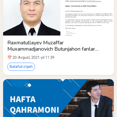
Raxmatullayev Muzaffar
Muxammadjanovich Butunjahon fanlar
akademiyasi (TWAS) ning Yosh olimlar
📅 20-Avgust, 2021-yil 11:39
Kengashi a’zosi
Batafsil o‘qish