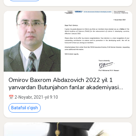
Omirov Baxrom Abdazovich 2022 yil 1
yanvardan Butunjahon fanlar akademiyasi
(TWAS) ning rivojlanayotgan
📅 2-Noyabr, 2021-yil 9:10
mamlakatlarda ilm-fanni rivojlantirish
bo‘yicha a’zosi etib saylandi
Batafsil o‘qish