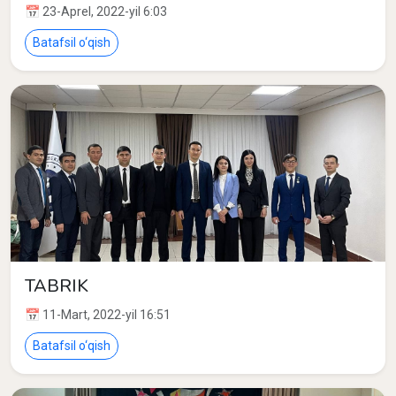
QORAQALPOQ DAVLAT
📅 23-Aprel, 2022-yil 6:03
UNIVERSITETIDA MA’RUZALAR
OʻQIMOQDA
Batafsil o‘qish
TABRIK
📅 11-Mart, 2022-yil 16:51
Batafsil o‘qish