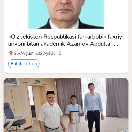
«O‘zbekiston Respublikasi fan arbobi» faxriy
unvoni bilan akademik Azamov Abdulla -
O‘zbekiston Respublikasi Fanlar
📅 26-Avgust, 2023-yil 20:15
akademiyasining Matematika instituti
laboratoriya mudiri taqdirlandilar.
Batafsil o‘qish