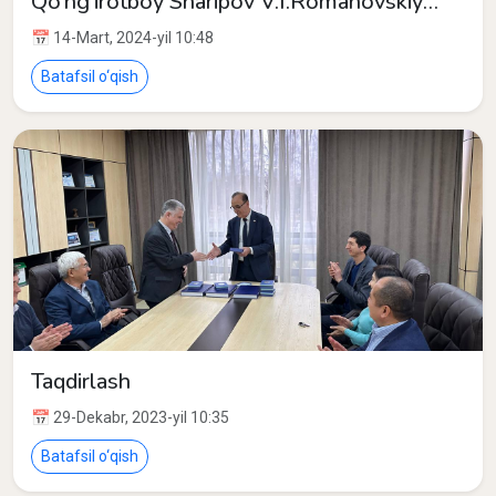
Qo‘ng‘irotboy Sharipov V.I.Romanovskiy
nomidagi Matematika instituti direktori
📅 14-Mart, 2024-yil 10:48
akademik Shavkat Ayupov bilan uchrashuv
o‘tkazdi.
Batafsil o‘qish
Taqdirlash
📅 29-Dekabr, 2023-yil 10:35
Batafsil o‘qish