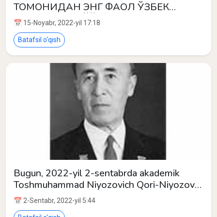
ТОМОНИДАН ЭНГ ФАОЛ ЎЗБЕК
ОЛИМЛАРИ РЎЙХАТИ ЭЪЛОН
📅 15-Noyabr, 2022-yil 17:18
ҚИЛИНДИ
Batafsil o‘qish
Bugun, 2022-yil 2-sentabrda akademik
Toshmuhammad Niyozovich Qori-Niyozov
tavalludining 125 yilligi nishonlanadi.
📅 2-Sentabr, 2022-yil 5:44