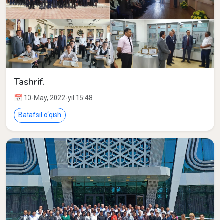
Tashrif.
📅 10-May, 2022-yil 15:48
Batafsil o‘qish