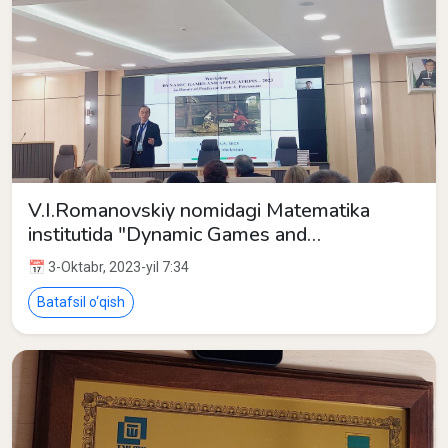
V.I.Romanovskiy nomidagi Matematika
institutida "Dynamic Games and
Applications" nomli workshop o'z ishini
📅 3-Oktabr, 2023-yil 7:34
boshladi.
Batafsil o‘qish