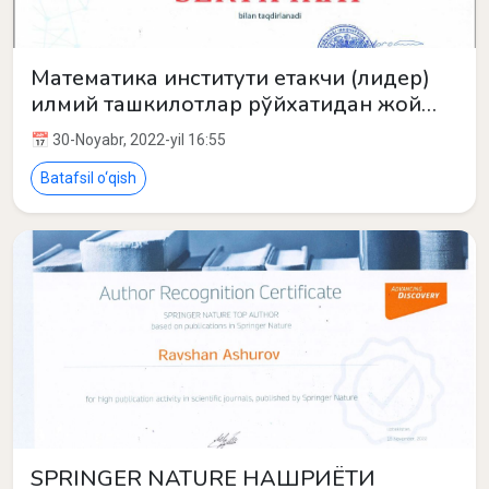
Математика институти етакчи (лидер)
илмий ташкилотлар рўйхатидан жой
олди.
📅 30-Noyabr, 2022-yil 16:55
Batafsil o‘qish
SPRINGER NATURE НАШРИЁТИ