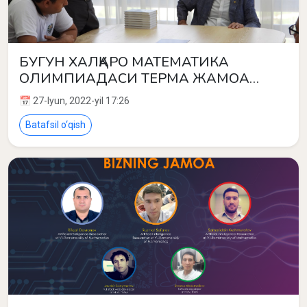
БУГУН ХАЛҚАРО МАТЕМАТИКА
ОЛИМПИАДАСИ ТЕРМА ЖАМОА
АЪЗОЛАРИ УЧУН МУҲИМ УЧРАШУВ
📅 27-Iyun, 2022-yil 17:26
ТАШКИЛ ЭТИЛДИ
Batafsil o‘qish