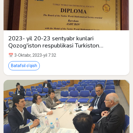
2023- yil 20-23 sentyabr kunlari
Qozog'iston respublikasi Turkiston
viloyatida o'tkazilgan Turk Dunyosi
📅 3-Oktabr, 2023-yil 7:32
Matematika Jamiyatining (TWMS) VII
butunjahon kongresi
Batafsil o‘qish