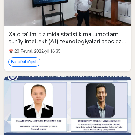
Xalq ta’limi tizimida statistik ma’lumotlarni
sun’iy intellekt (AI) texnologiyalari asosida
joriy etish
📅 20-Fevral, 2022-yil 16:35
Batafsil o‘qish