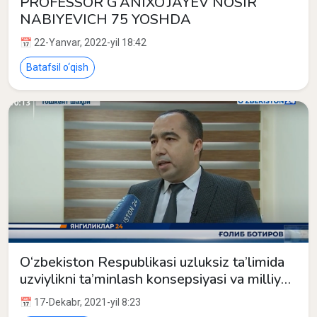
PROFESSOR G‘ANIXO‘JAYEV NOSIR
NABIYEVICH 75 YOSHDA
📅 22-Yanvar, 2022-yil 18:42
Batafsil o‘qish
O‘zbekiston Respublikasi uzluksiz ta’limida
uzviylikni ta’minlash konsepsiyasi va milliy
o‘quv dasturlari taqdimoti
📅 17-Dekabr, 2021-yil 8:23