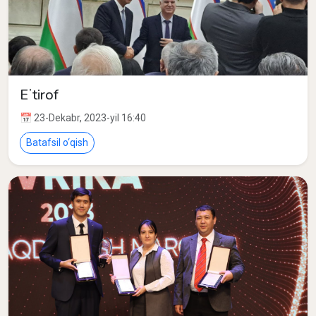
Eʼtirof
📅 23-Dekabr, 2023-yil 16:40
Batafsil o‘qish