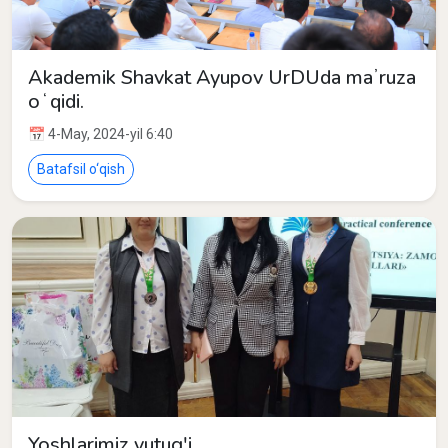
Akademik Shavkat Ayupov UrDUda maʼruza
oʻqidi.
📅 4-May, 2024-yil 6:40
Batafsil o‘qish
Yoshlarimiz yutug'i