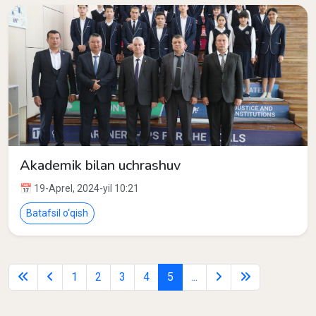
Akademik bilan uchrashuv
📅 19-Aprel, 2024-yil 10:21
Batafsil o‘qish
1
2
3
4
5
...