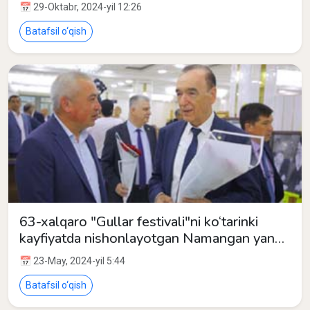
📅 29-Oktabr, 2024-yil 12:26
Batafsil o‘qish
63-xalqaro "Gullar festivali"ni ko‘tarinki
kayfiyatda nishonlayotgan Namangan yana
bir nufuzli anjumanga mezbonlik qilmoqda
📅 23-May, 2024-yil 5:44
Batafsil o‘qish