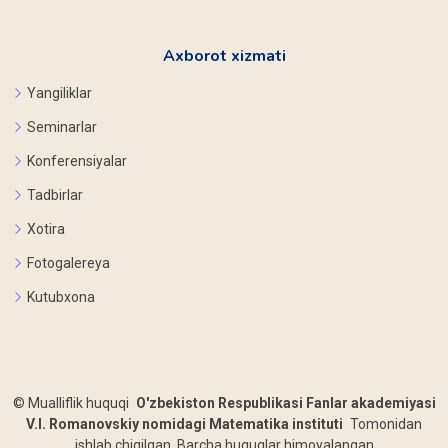
Axborot xizmati
Yangiliklar
Seminarlar
Konferensiyalar
Tadbirlar
Xotira
Fotogalereya
Kutubxona
©
Mualliflik huquqi
O'zbekiston Respublikasi Fanlar akademiyasi
V.I. Romanovskiy nomidagi Matematika instituti
Tomonidan
ishlab chiqilgan. Barcha huquqlar himoyalangan