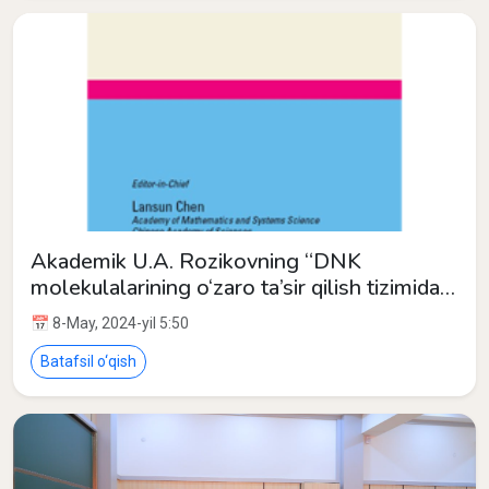
Akademik U.A. Rozikovning “DNK
molekulalarining o‘zaro ta’sir qilish tizimida
pufakchalar birikishi” maqolasi
📅 8-May, 2024-yil 5:50
“Biomathematics” jurnalida chop etildi.
Batafsil o‘qish