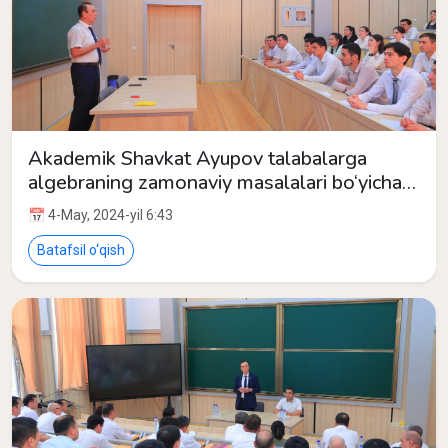
Akademik Shavkat Ayupov talabalarga
algebraning zamonaviy masalalari bo‘yicha
ma’ruza qildi.
📅 4-May, 2024-yil 6:43
Batafsil o‘qish