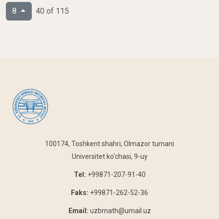
8
40 of 115
100174, Toshkent shahri, Olmazor tumani
Universitet ko‘chasi, 9-uy
Tel:
+99871-207-91-40
Faks:
+99871-262-52-36
Email:
uzbmath@umail.uz