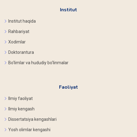
Institut
Institut haqida
Rahbariyat
Xodimlar
Doktorantura
Bo‘limlar va hududiy bo‘linmalar
Faoliyat
Ilmiy faoliyat
Ilmiy kengash
Dissertatsiya kengashlari
Yosh olimlar kengashi