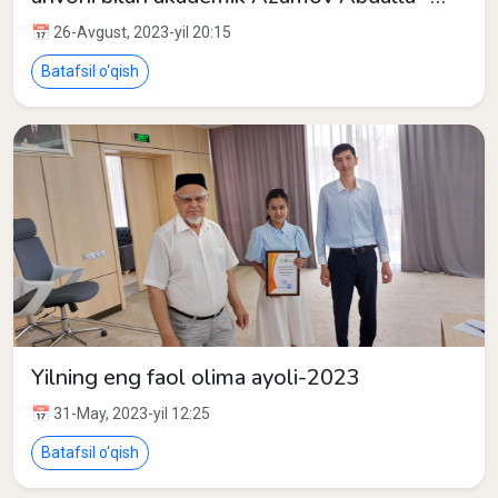
O‘zbekiston Respublikasi Fanlar
📅 26-Avgust, 2023-yil 20:15
akademiyasining Matematika instituti
laboratoriya mudiri taqdirlandilar.
Batafsil o‘qish
Yilning eng faol olima ayoli-2023
📅 31-May, 2023-yil 12:25
Batafsil o‘qish