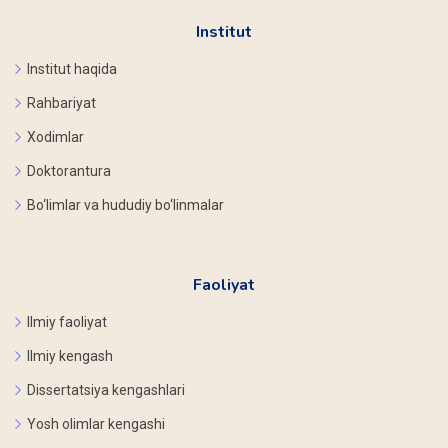
Institut
Institut haqida
Rahbariyat
Xodimlar
Doktorantura
Bo‘limlar va hududiy bo‘linmalar
Faoliyat
Ilmiy faoliyat
Ilmiy kengash
Dissertatsiya kengashlari
Yosh olimlar kengashi