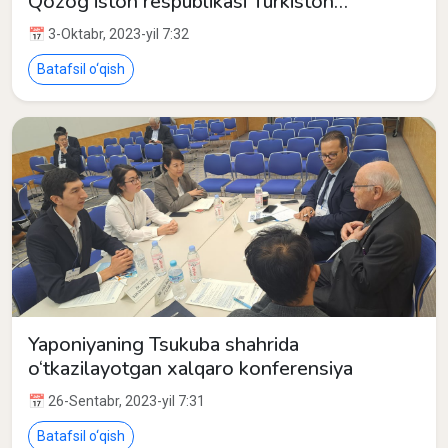
Qozog'iston respublikasi Turkiston
viloyatida o'tkazilgan Turk Dunyosi
📅 3-Oktabr, 2023-yil 7:32
Matematika Jamiyatining (TWMS) VII
butunjahon kongresi
Batafsil o‘qish
Yaponiyaning Tsukuba shahrida
o‘tkazilayotgan xalqaro konferensiya
📅 26-Sentabr, 2023-yil 7:31
Batafsil o‘qish