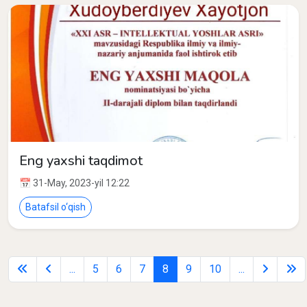
Eng yaxshi taqdimot
📅 31-May, 2023-yil 12:22
Batafsil o‘qish
...
5
6
7
8
9
10
...