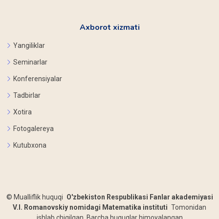
Axborot xizmati
Yangiliklar
Seminarlar
Konferensiyalar
Tadbirlar
Xotira
Fotogalereya
Kutubxona
©
Mualliflik huquqi
O'zbekiston Respublikasi Fanlar akademiyasi
V.I. Romanovskiy nomidagi Matematika instituti
Tomonidan
ishlab chiqilgan. Barcha huquqlar himoyalangan