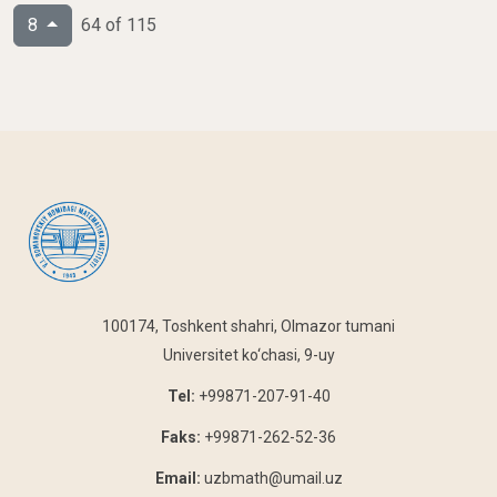
8
64 of 115
100174, Toshkent shahri, Olmazor tumani
Universitet ko‘chasi, 9-uy
Tel:
+99871-207-91-40
Faks:
+99871-262-52-36
Email:
uzbmath@umail.uz