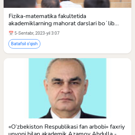
Fizika-matematika fakultetida
akademiklarning mahorat darslari boʻlib
oʻtdi.
📅 5-Sentabr, 2023-yil 3:07
Batafsil o‘qish
«O‘zbekiston Respublikasi fan arbobi» faxriy
unvoni bilan akademik Azamov Abdulla -