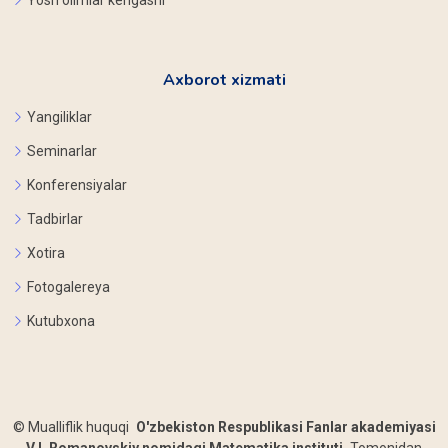
Yosh olimlar kengashi
Axborot xizmati
Yangiliklar
Seminarlar
Konferensiyalar
Tadbirlar
Xotira
Fotogalereya
Kutubxona
©
Mualliflik huquqi
O'zbekiston Respublikasi Fanlar akademiyasi