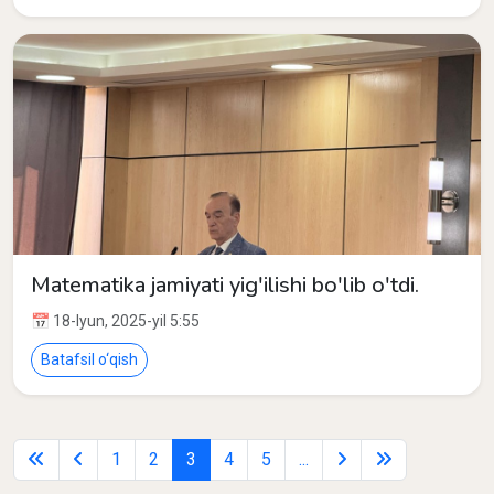
Matematika jamiyati yig'ilishi bo'lib o'tdi.
📅 18-Iyun, 2025-yil 5:55
Batafsil o‘qish
1
2
3
4
5
...