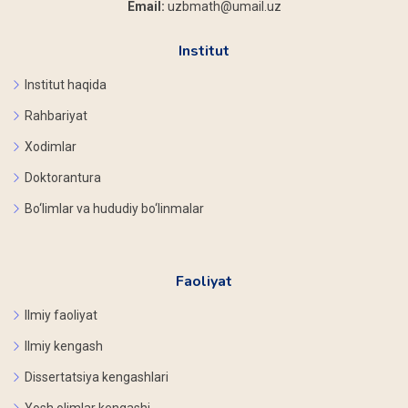
Email:
uzbmath@umail.uz
Institut
Institut haqida
Rahbariyat
Xodimlar
Doktorantura
Bo‘limlar va hududiy bo‘linmalar
Faoliyat
Ilmiy faoliyat
Ilmiy kengash
Dissertatsiya kengashlari