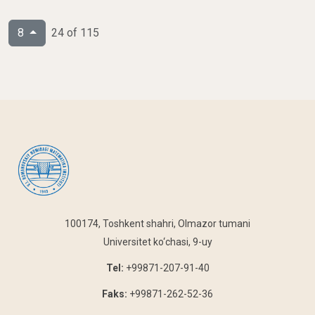
8
24 of 115
100174, Toshkent shahri, Olmazor tumani
Universitet ko‘chasi, 9-uy
Tel:
+99871-207-91-40
Faks:
+99871-262-52-36