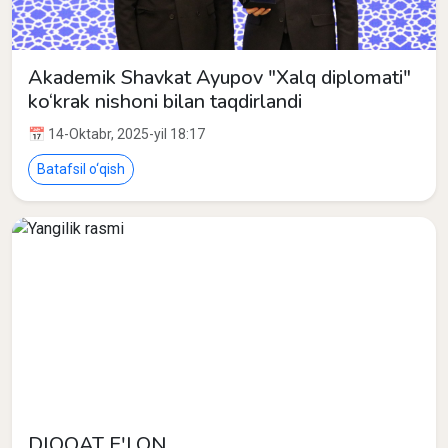
Akademik Shavkat Ayupov "Xalq diplomati"
ko‘krak nishoni bilan taqdirlandi
📅 14-Oktabr, 2025-yil 18:17
Batafsil o‘qish
DIQQAT E'LON