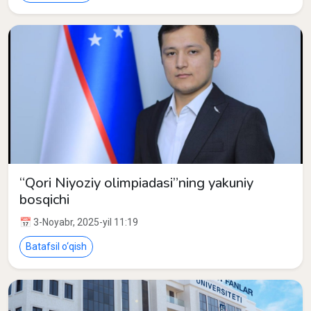
“Qori Niyoziy olimpiadasi”ning yakuniy
bosqichi
📅 3-Noyabr, 2025-yil 11:19
Batafsil o‘qish